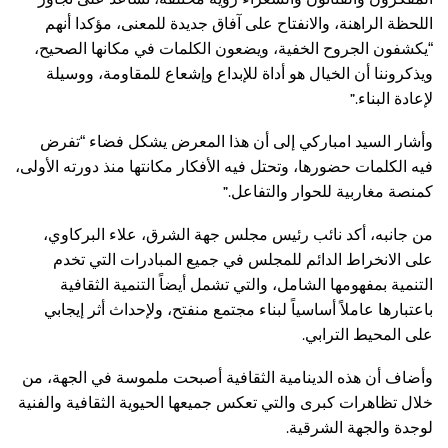
اللحظة الراهنة، والانفتاح على آفاق جديدة للمعنى، مؤكدا أنهم
“يكشفون الجروح الخفية، ويضعون الكلمات في مكانها الصحيح،
ويذكروننا أن الخيال هو أداة للإبداع وإشعاع للمقاومة، ووسيلة
”.
لإعادة البناء
وأشار السيد امباركي إلى أن هذا المعرض يشكل فضاء “تفرض
فيه الكلمات حضورها، وتحتل فيه الأفكار مكانتها منذ دورته الأولى،
”.
كمنصة مغاربية للحوار والتفاعل
من جانبه، أكد نائب رئيس مجلس جهة الشرق، علاء البركاوي،
على الانخراط الدائم للمجلس في جميع المبادرات التي تخدم
التنمية بمفهومها الشامل، والتي تشمل أيضاً التنمية الثقافية
باعتبارها عاملاً أساسياً لبناء مجتمع منفتح، ولإحداث أثر إيجابي
.
على المحيط الترابي
وأضاف أن هذه الدينامية الثقافية أصبحت ملموسة في الجهة، من
خلال تظاهرات كبرى والتي تعكس جميعها الحيوية الثقافية والفنية
.
لوجدة والجهة الشرقية