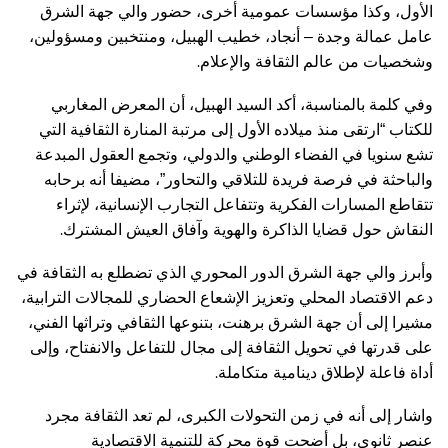
الأول، وكذا مؤسسات عمومية أخرى، حضور والي جهة الشرق
عامل عمالة وجدة – أنجاد، خطيب الهبيل، ومنتخبين ومسؤولين،
.
وشخصيات من عالم الثقافة والإعلام
وفي كلمة بالمناسبة، أكد السيد الهبيل، أن المعرض المغاربي
للكتاب “ارتقى منذ ميلاده الأول إلى مرتبة المنارة الثقافية التي
تشع سنويا في الفضاء الوطني والدولي، وتجمع العقول المبدعة
والباحثة في فرصة فريدة للتلاقي والتحاور”، مضيفا أنه برحابه
تتقاطع المسارات الفكرية وتتفاعل التجارب الإنسانية، لإثراء
.
النقاش حول قضايا الذاكرة والهوية وآفاق العيش المشترك
وأبرز والي جهة الشرق الدور المحوري الذي تضطلع به الثقافة في
دعم الاقتصاد المحلي وتعزيز الإشعاع الحضاري للمجالات الترابية،
مشيرا إلى أن جهة الشرق برهنت، بتنوعها الثقافي وتراثها الفني،
على قدرتها في تحويل الثقافة إلى مجال للتفاعل والانفتاح، وإلى
.
أداة فاعلة لإطلاق دينامية متكاملة
واشار إلى أنه في زمن التحولات الكبرى، لم تعد الثقافة مجرد
عنصر ثانوي، بل أضحت قوة محركة للتنمية الاقتصادية