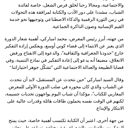
والاجتماعية، ومجالا رحبا لخلق فرص الشغل، خاصة لفائدة
الشباب، مشددا على دور الأدب والكتابة لمرافقة هذه التحولات
في زمن الثورة الرقمية والذكاء الاصطناعي وتوجيهها نحو خدمة
.
القيم الإنسانية وصون الذاكرة الجماعية
من جهته، أبرز رئيس المعرض، محمد امباركي، أهمية شعار الدورة
الذي يعبر عن الانتماء إلى فضاء كوني أوسع، ويعكس إرادة التفكير
خارج “حدودنا الجغرافية والثقافية”، والدعوة إلى الانفتاح ورفض
الانغلاق، مضيفا أنه يدعو إلى إعادة التفكير في نماذج التنمية، وفي
”.
قضايا الطبيعة والعدالة الاجتماعية التي “تشكّل جوهر اختياراتنا
وقال السيد امباركي “حين نتحدث عن المستقبل، لابد أن نتحدث
عن الشباب والذي كان محوره في صلب الدورة الأولى للمعرض
المغاربي للكتاب”، مؤكدا أن شباب اليوم يواجهون تحديات جسيمة،
لكنهم في الوقت نفسه يحملون طاقات هائلة وقدرات عالية على
.
الابتكار والإبداع
من جهة أخرى، اعتبر أن الكتابة تكتسب أهمية خاصة، حيث يمنح
المفكرون والفنانون والشعراء رؤية مختلفة، تساعد على تجاوز