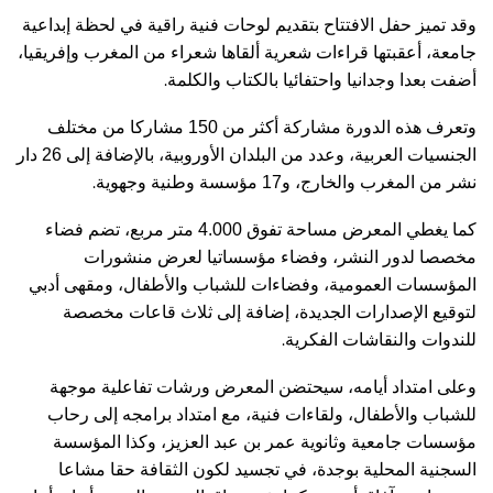
وقد تميز حفل الافتتاح بتقديم لوحات فنية راقية في لحظة إبداعية
جامعة، أعقبتها قراءات شعرية ألقاها شعراء من المغرب وإفريقيا،
.
أضفت بعدا وجدانيا واحتفائيا بالكتاب والكلمة
وتعرف هذه الدورة مشاركة أكثر من 150 مشاركا من مختلف
الجنسيات العربية، وعدد من البلدان الأوروبية، بالإضافة إلى 26 دار
.
نشر من المغرب والخارج، و17 مؤسسة وطنية وجهوية
كما يغطي المعرض مساحة تفوق 4.000 متر مربع، تضم فضاء
مخصصا لدور النشر، وفضاء مؤسساتيا لعرض منشورات
المؤسسات العمومية، وفضاءات للشباب والأطفال، ومقهى أدبي
لتوقيع الإصدارات الجديدة، إضافة إلى ثلاث قاعات مخصصة
.
للندوات والنقاشات الفكرية
وعلى امتداد أيامه، سيحتضن المعرض ورشات تفاعلية موجهة
للشباب والأطفال، ولقاءات فنية، مع امتداد برامجه إلى رحاب
مؤسسات جامعية وثانوية عمر بن عبد العزيز، وكذا المؤسسة
السجنية المحلية بوجدة، في تجسيد لكون الثقافة حقا مشاعا