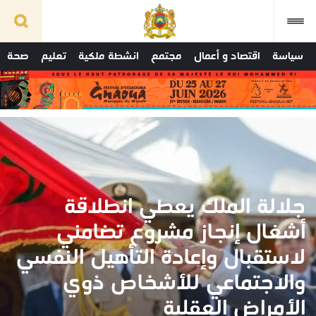
سياسة
اقتصاد و أعمال
مجتمع
انشطة ملكية
تعليم
صحة
جلالة الملك يعطي انطلاقة
أشغال إنجاز مشروع تضامني
لاستقبال وإعادة التأهيل النفسي
والاجتماعي للأشخاص ذوي
الأمراض العقلية