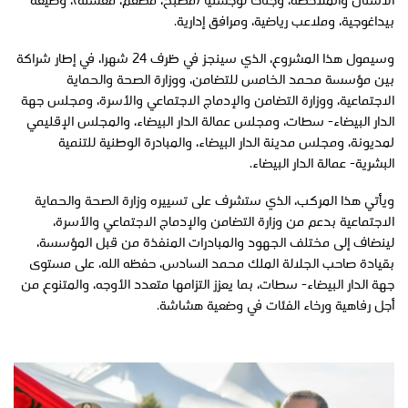
الأسنان والملاحظة، وجناحا لوجستيا (مطبخ، مطعم، مغسلة)، وضيعة
بيداغوجية، وملاعب رياضية، ومرافق إدارية.
وسيمول هذا المشروع، الذي سينجز في ظرف 24 شهرا، في إطار شراكة
بين مؤسسة محمد الخامس للتضامن، ووزارة الصحة والحماية
الاجتماعية، ووزارة التضامن والإدماج الاجتماعي والأسرة، ومجلس جهة
الدار البيضاء- سطات، ومجلس عمالة الدار البيضاء، والمجلس الإقليمي
لمديونة، ومجلس مدينة الدار البيضاء، والمبادرة الوطنية للتنمية
البشرية- عمالة الدار البيضاء.
ويأتي هذا المركب، الذي ستشرف على تسييره وزارة الصحة والحماية
الاجتماعية بدعم من وزارة التضامن والإدماج الاجتماعي والأسرة،
لينضاف إلى مختلف الجهود والمبادرات المنفذة من قبل المؤسسة،
بقيادة صاحب الجلالة الملك محمد السادس، حفظه الله، على مستوى
جهة الدار البيضاء- سطات، بما يعزز التزامها متعدد الأوجه، والمتنوع من
أجل رفاهية ورخاء الفئات في وضعية هشاشة.