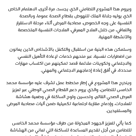
ويروم هذا المشروع التضامني الذي يجسد، مرة أخرى، الاهتمام الخاص
الذي يوليه جلالة الملك للنهوض بقطاع الصحة عموما، وبالصحة
النفسية على وجه الخصوص، مصاحبة المرضى أثناء مرحلة الاستقرار
والتعافي، من خلال العلاج المعرفي، العلاجات النفسية المتخصصة
والأنشطة المهنية.
وستمكن هذه البنية من استقبال والتكفل بالأشخاص الذين يعانون
من اضطرابات نفسية، عبر منحهم خدمات لإعادة التأهيل النفسي
والاجتماعي وتكوينات ملائمة قصد تمكينهم من اكتساب مهارات
محددة، في أفق إعادة إدماجهم الاجتماعي والمهني.
ويندرج هذا المشروع في إطار مخطط عمل تشرف عليه مؤسسة محمد
الخامس للتضامن، والذي يروم دعم القطاع الصحي الوطني عبر تعزيز
العرض الصحي القائم، وتحسين ولوج الساكنة في وضعية هشاشة
للعلاجات، وإدماج مقاربة اجتماعية تكميلية ضمن آليات مصاحبة المرضى
والمستفيدين.
كما يأتي لتعزيز الجهود المبذولة من طرف مؤسسة محمد الخامس
للتضامن من أجل تقديم المساعدة للساكنة التي تعاني من الهشاشة