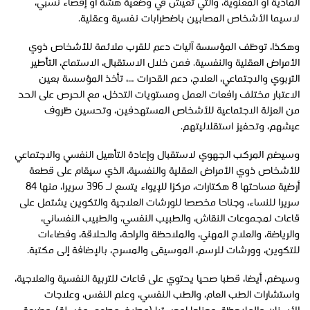
المادية أو المعنوية، والتي تعيش في وضعية هشة أو إقصاء نسبي،
لاسيما الأشخاص المصابين باضطرابات نفسية وعقلية.
وهكذا، توظف المؤسسة آليات دعم للقرب ملائمة للأشخاص ذوي
الأمراض العقلية والنفسية. فمن خلال الاستقبال، الاستماع، التأطير
التربوي والاجتماعي، العلاج، دعم القدرات …، تأخذ المؤسسة بعين
الاعتبار مختلف رافعات العمل ومستويات التدخل، مع الحرص على الحد
من العزلة الاجتماعية للأشخاص المستهدفين، وتحسين ظروف
عيشهم، وتحفيز استقلاليتهم.
وسيضم المركب الجهوي لاستقبال وإعادة التأهيل النفسي والاجتماعي
للأشخاص ذوي الأمراض العقلية والنفسية، الذي سيقام على قطعة
أرضية مساحتها 8 هكتارات، مركزا للإيواء يتسع لـ 396 سريرا، منها 84
سريرا للنساء، وجناحا مخصصا للورشات العلاجية والتكوين يشتمل على
قاعات لمجموعات النقاش، والطبيب النفسي، والطبيب النفساني،
والرياضة، والعلاج المهني، والملاحظة والراحة، والحلاقة، وفضاءات
للتكوين، وورشات للرسم، الموسيقى والمسرح، بالإضافة إلى مكتبة.
وسيضم، أيضا، قطبا صحيا يحتوي على قاعات للتربية النفسية والعلاجية،
واستشارات الطب العام، والطب النفسي، وعلم النفس، وعلاجات