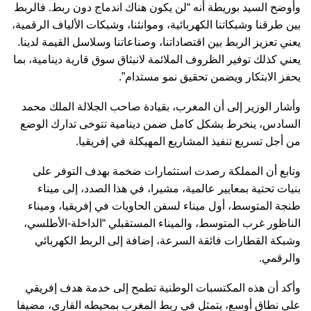
وأوضح السيد بوريطة أنه “لن يكون هناك اندماج دون ربط. فالربط
بين طرقنا وشبكاتنا الكهربائية، وموانئنا، وشبكات الألياف الرقمية،
يعني تعزيز الربط بين اقتصاداتنا، وصناعاتنا وسلاسل القيمة لدينا.
يعني كذلك توفير الظروف الملائمة لانبثاق سوق قارية دينامية، بما
يحفز الابتكار ويضمن تحقيق نمو مستدام”.
وأشار الوزير إلى أن المغرب، بقيادة صاحب الجلالة الملك محمد
السادس، ينخرط بشكل كامل ضمن دينامية تتوخى تدارك الوضع
من أجل تسريع تنفيذ المشاريع المهيكلة في إفريقيا.
وتابع أن المملكة رصدت استثمارات ضخمة بهدف التوفر على
بنيات تحتية بمعايير عالمية، مشيرا، في هذا الصدد، إلى ميناء
طنجة المتوسط، أول ميناء لسفن الحاويات في إفريقيا، وميناء
الناظور غرب المتوسط، والميناء المستقبلي “الداخلة-الأطلسي،
وشبكة القطارات فائقة السرعة، إضافة إلى الربط الكهربائي
والرقمي.
وأكد أن هذه المكتسبات الوطنية تطمح إلى خدمة هدف إفريقي
على نطاق أوسع، يتمثل في ربط المغرب بمحيطه القاري، مضيفا