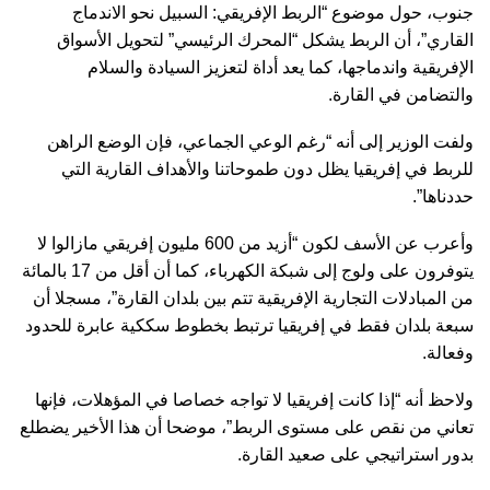
جنوب، حول موضوع “الربط الإفريقي: السبيل نحو الاندماج
القاري”، أن الربط يشكل “المحرك الرئيسي” لتحويل الأسواق
الإفريقية واندماجها، كما يعد أداة لتعزيز السيادة والسلام
والتضامن في القارة.
ولفت الوزير إلى أنه “رغم الوعي الجماعي، فإن الوضع الراهن
للربط في إفريقيا يظل دون طموحاتنا والأهداف القارية التي
حددناها”.
وأعرب عن الأسف لكون “أزيد من 600 مليون إفريقي مازالوا لا
يتوفرون على ولوج إلى شبكة الكهرباء، كما أن أقل من 17 بالمائة
من المبادلات التجارية الإفريقية تتم بين بلدان القارة”، مسجلا أن
سبعة بلدان فقط في إفريقيا ترتبط بخطوط سككية عابرة للحدود
وفعالة.
ولاحظ أنه “إذا كانت إفريقيا لا تواجه خصاصا في المؤهلات، فإنها
تعاني من نقص على مستوى الربط”، موضحا أن هذا الأخير يضطلع
بدور استراتيجي على صعيد القارة.