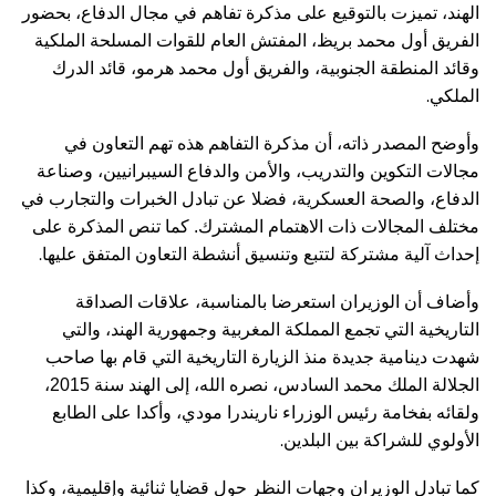
الهند، تميزت بالتوقيع على مذكرة تفاهم في مجال الدفاع، بحضور
الفريق أول محمد بريظ، المفتش العام للقوات المسلحة الملكية
وقائد المنطقة الجنوبية، والفريق أول محمد هرمو، قائد الدرك
.
الملكي
وأوضح المصدر ذاته، أن مذكرة التفاهم هذه تهم التعاون في
مجالات التكوين والتدريب، والأمن والدفاع السيبرانيين، وصناعة
الدفاع، والصحة العسكرية، فضلا عن تبادل الخبرات والتجارب في
مختلف المجالات ذات الاهتمام المشترك. كما تنص المذكرة على
.
إحداث آلية مشتركة لتتبع وتنسيق أنشطة التعاون المتفق عليها
وأضاف أن الوزيران استعرضا بالمناسبة، علاقات الصداقة
التاريخية التي تجمع المملكة المغربية وجمهورية الهند، والتي
شهدت دينامية جديدة منذ الزيارة التاريخية التي قام بها صاحب
الجلالة الملك محمد السادس، نصره الله، إلى الهند سنة 2015،
ولقائه بفخامة رئيس الوزراء ناريندرا مودي، وأكدا على الطابع
.
الأولوي للشراكة بين البلدين
كما تبادل الوزيران وجهات النظر حول قضايا ثنائية وإقليمية، وكذا