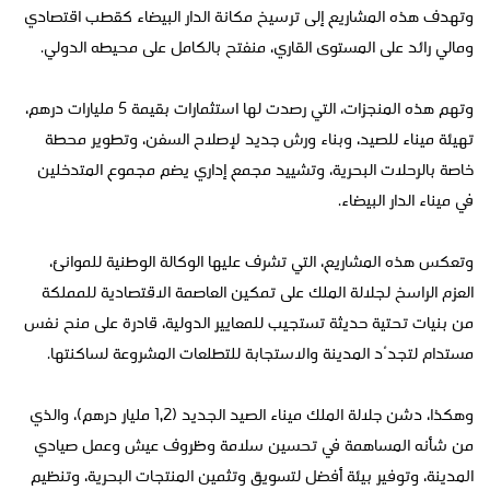
وتهدف هذه المشاريع إلى ترسيخ مكانة الدار البيضاء كقطب اقتصادي
ومالي رائد على المستوى القاري، منفتح بالكامل على محيطه الدولي.
وتهم هذه المنجزات، التي رصدت لها استثمارات بقيمة 5 مليارات درهم،
تهيئة ميناء للصيد، وبناء ورش جديد لإصلاح السفن، وتطوير محطة
خاصة بالرحلات البحرية، وتشييد مجمع إداري يضم مجموع المتدخلين
في ميناء الدار البيضاء.
وتعكس هذه المشاريع، التي تشرف عليها الوكالة الوطنية للموانئ،
العزم الراسخ لجلالة الملك على تمكين العاصمة الاقتصادية للمملكة
من بنيات تحتية حديثة تستجيب للمعايير الدولية، قادرة على منح نفس
مستدام لتجدُد المدينة والاستجابة للتطلعات المشروعة لساكنتها.
وهكذا، دشن جلالة الملك ميناء الصيد الجديد (1,2 مليار درهم)، والذي
من شأنه المساهمة في تحسين سلامة وظروف عيش وعمل صيادي
المدينة، وتوفير بيئة أفضل لتسويق وتثمين المنتجات البحرية، وتنظيم