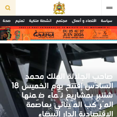
سياسة
اقتصاد و أعمال
مجتمع
انشطة ملكية
تعليم
صحة
صاحب الجلالة الملك محمد
السادس إفتتح يوم الخميس 18
شتنبر بمشاريع نٓماء ضِمنها
المُرٓكب المٓينائي بعاصمة
الاقتصادية الدار البيضاء