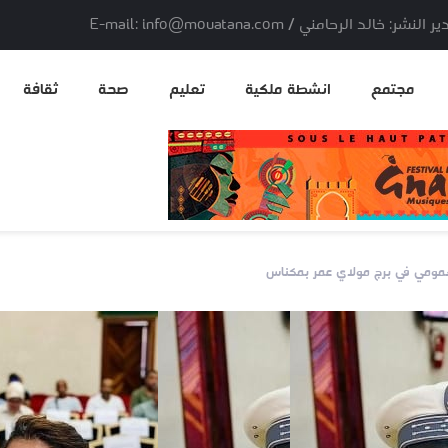
لد الرحامني / E-mail: info@mouatana.com
مجتمع
انشطة ملكية
تعليم
صحة
ثقافة
لعمومي في برج مولاي عمر بمكناس