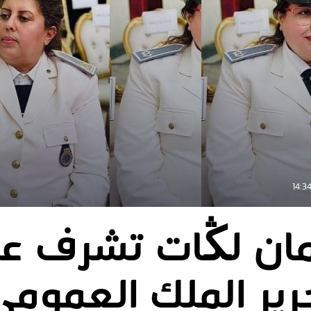
يمان لڭات تشرف ع
رير الملك العموم