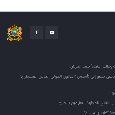
 وطنية احتفاءً بعيد العرش
كاديمي يدعو إلى تأسيس "القانون الدولي الخاص المسطري"
مهور
 الثاني للمغاربة المقيمين بالخارج