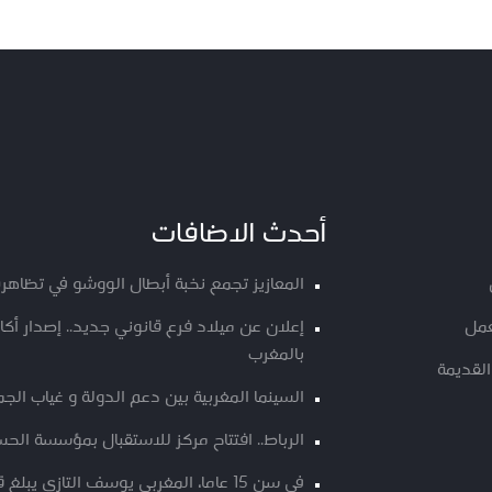
أحدث الاضافات
المعازيز تجمع نخبة أبطال الووشو في تظاهرة
عمل
إعلان عن ميلاد فرع قانوني جديد.. إصدار أ
بالمغرب
القديمة
السينما المغربية بين دعم الدولة و غياب الج
الرباط.. افتتاح مركز للاستقبال بمؤسسة الحسن
في سن 15 عاما، المغربي يوسف التازي يبلغ قمة “كانغ ياتسي 2”