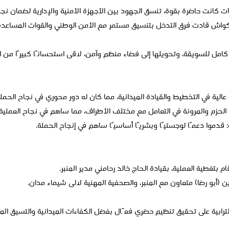
ڭات كانت حاضرة بقوة، تنسق الجهود بين الأجهزة الأمنية والإدارية لضمان نجا
ى الكواش قادت فرق التدخل بتنسيق مستمر مع الأمن الوطني والقوات المساعد
 كامل للسويقة، وتحويلها إلى فضاء منظم وآمن، لاقى استحسانًا كبيرًا من ال
عالية في التخطيط والقيادة الميدانية، مما كان له دور محوري في نجاح الحملة
الحزم والمرونة في التعامل مع مختلف الأطراف، مما ساهم في نجاح العملية.
 قدموا دعمًا لوجستيًا وبشريًا أساسيًا ساهم في إنجاح الحملة.
ام بتغطية العملية، بقيادة الحاج خالد رحامني مدير المنبر.
ن (أبو رضا) متعاون مع المنبر، والصحفية المهنية لالى شيماء مدان.
لترابية على تحقيق تنظيم حضري فعّال بفضل الكفاءات الميدانية والتسيق ال