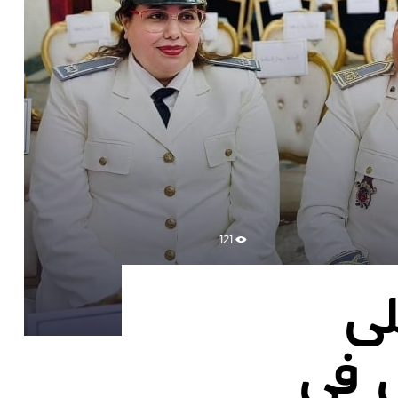
121
لى
ي في