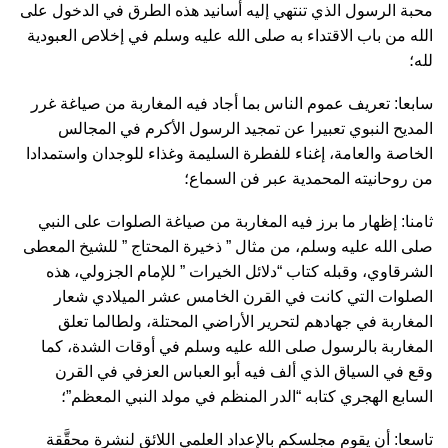
محبة الرسول الذي تنتهي إليه أسانيد هذه الطرق في الدخول على
الله من باب الاقتداء به صلى الله عليه وسلم في إخلاص العبودية
لله؛
سابعا: تعريف عموم الناس بما أجاد فيه المغاربة من صياغة غرر
المديح النبوي تعبيرا عن تمجيد الرسول الأكرم في المجالس
الخاصة والعامة، إغناء للفطرة السليمة وغذاء للوجدان واستمدادا
من روحانيته المحمدية عبر فن السماع؛
ثامنا: إظهار ما برز فيه المغاربة من صياغة الصلوات على النبي
صلى الله عليه وسلم، من مثال ” ذخيرة المحتاج ” للشيخ المعطى
الشرقاوي، وقبله كتاب “دلائل الخيرات ” للإمام الجزولي، هذه
الصلوات التي كانت في القرن الخامس عشر الميلادي شعار
المغاربة في جهادهم لتحرير الأراضي المحتلة، ولطالما تعلق
المغاربة بالرسول صلى الله عليه وسلم في أوقات الشدة، كما
وقع في السياق الذي ألف فيه أبو العباس العزفي في القرن
السابع الهجري كتابه “الدر المنظم في مولد النبي المعظم”؛
تاسعا: أن يقوم مجلسكم بالإعداد العلمي اللائق لنشرة محقَّقة