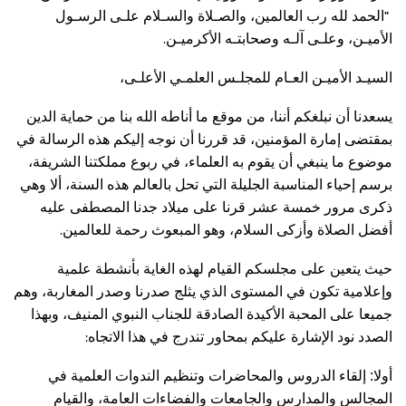
”
الحمد لله رب العالمين، والصـلاة والسـلام علـى الرسـول
.
الأميـن، وعلـى آلـه وصحابتـه الأكرميـن
السيـد الأميـن العـام للمجلـس العلمـي الأعلـى،
يسعدنا أن نبلغكم أننا، من موقع ما أناطه الله بنا من حماية الدين
بمقتضى إمارة المؤمنين، قد قررنا أن نوجه إليكم هذه الرسالة في
موضوع ما ينبغي أن يقوم به العلماء، في ربوع مملكتنا الشريفة،
برسم إحياء المناسبة الجليلة التي تحل بالعالم هذه السنة، ألا وهي
ذكرى مرور خمسة عشر قرنا على ميلاد جدنا المصطفى عليه
.
أفضل الصلاة وأزكى السلام، وهو المبعوث رحمة للعالمين
حيث يتعين على مجلسكم القيام لهذه الغاية بأنشطة علمية
وإعلامية تكون في المستوى الذي يثلج صدرنا وصدر المغاربة، وهم
جميعا على المحبة الأكيدة الصادقة للجناب النبوي المنيف، وبهذا
:
الصدد نود الإشارة عليكم بمحاور تندرج في هذا الاتجاه
أولا: إلقاء الدروس والمحاضرات وتنظيم الندوات العلمية في
المجالس والمدارس والجامعات والفضاءات العامة، والقيام