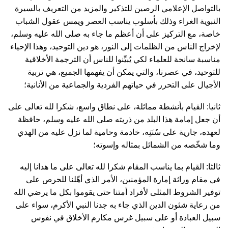
بالتواصل الإعلامي الرصين للتذكير والمزيد من التعريف بالسيرة
النبوية الغراء وذلك بأسلوب يناسب العصر ويمس عقول الشباب
خاصة، مع التركيز على أن أعظم ما جاء به صلى الله عليه وسلم،
لإخراج الناس من الظلمات إلى النور، هو دين التوحيد، وهذا الإحياء
مناسبة سانحة للعلماء لكي يُبيِّنوا للناس أن الترجمة الأخلاقية
للتوحيد، في عصرنا، والتي يمكن أن يفهمها الجميع، هي تربية
الأجيال على التحرر في حياتهم الفردية والجماعية من الأنانية؛
ثانيا: القيام بأنشطة مماثلة، على نطاق واسع، شكرا لله تعالى على
أن جعل إمامة هذا البلد من ذريته صلى الله عليه وسلم، حافظة
لعهده، جارية على سُنَنِه، خادمة وحامية لما نزل عليه من الهدي
وما شخّصه من الشمائل بمثاله وإسوته؛
ثالثا: القيام بما يناسب المقام شكرا لله تعالى على ما هدانا إليه
في مقام وراثة إمارة المؤمنين، الأمر الذي أهّلنا للحرص على
توفير الشروط المثلى لأفراد أمتنا حتى يقوموا بكل ما يرضي الله
من رعاية شئون الدين الذي جاء به جدنا النبي الأكرم، سواء على
سبيل العبادة أو على سبيل غرس مكارم الأخلاق في نفوس