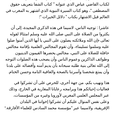
لكتاب القاضي عياض الذي عنوانه ” كتاب الشفا بتعريف حقوق
المصطفى “، وهو كتاب السيرة النبوية الذي اشتهر به المغرب في
العالم قبل الاشتهار بكتاب ” دلائل الخيرات “؛
عاشرا : توجيه الناس، لاسيما في هذه الذكرى المجيدة، إلى أن
يكثروا من الصلاة على النبي صلى الله عليه وسلم امتثالا لقوله
تعالى ﴿إن الله وملائكته يصلون على النبي يا أيها الذين آمنوا صلوا
عليه وسلموا تسليما﴾، وأن تقوم المجالس العلمية بإقامة مجالس
حافلة للصلاة على النبي، مجالس يحضرها القيمون الدينيون
وطوائف الذاكرين وعموم الناس وأن يصحب هذه الصلوات التوجه
إلى الله تعالى بنية طلبه سبحانه بأن يديم أمنه وأفضاله على بلدنا
.
وأن يمتع شخصنا وأسرتنا بالصحة والعافية التامة وحسن الختام
هذا ونهيب بكم، من جهة أخرى، للحرص على أن تشركوا في
فعاليات إحيائكم هذا وبرامجه رعايانا المغاربة في الخارج، وذلك
عبر المجلس العلمي المغربي لأوروبا وغيره من المؤسسات،
وعلى نفس المنوال عليكم أن تشركوا إخواننا في البلدان
”.
الإفريقية، ولاسيما عبر “مؤسسة محمد السادس للعلماء الأفارقة