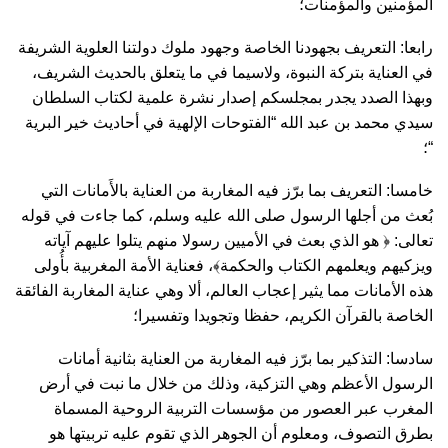
المؤمنين والمؤمنات؛
رابعا: التعريف بجهودنا الخاصة وجهود ملوك دولتنا العلوية الشريفة
في العناية بتركة النبوة، ولاسيما في ما يتعلق بالحديث الشريف،
وبهذا الصدد يجدر بمجلسكم إصدار نشرة علمية لكتاب السلطان
سيدي محمد بن عبد الله “الفتوحات الإلهية في أحاديث خير البرية
“؛
خامسا: التعريف بما برّز فيه المغاربة من العناية بالأَمانات التي
بُعث من أجلها الرسول صلى الله عليه وسلم، كما جاءت في قوله
تعالى: ﴿ هو الذي بعث في الأميين رسولا منهم يتلوا عليهم آياته
ويزكيهم ويعلمهم الكتاب والحكمة﴾، فعناية الأمة المغربية بأُولى
هذه الأمانات مما يثير إعجاب العالم، ألا وهي عناية المغاربة الفائقة
الخاصة بالقرآن الكريم، حفظا وتجويدا وتفسيرا؛
سادسا: التذكير بما برّز فيه المغاربة من العناية بثانية أمانات
الرسول الأعظم وهي التزكية، وذلك من خلال ما نبت في أرض
المغرب عبر العصور من مؤسسات التربية الروحية المسماة
بطرق التصوف، ومعلوم أن الجوهر الذي تقوم عليه تربيتها هو