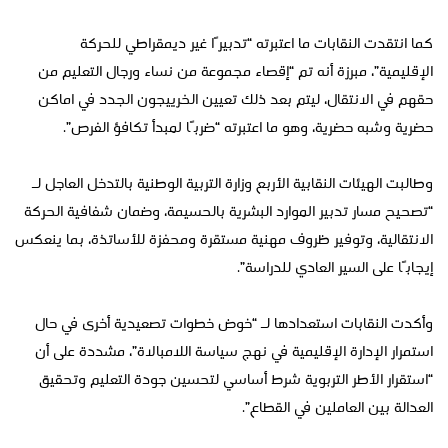
كما انتقدت النقابات ما اعتبرته “تدبيرًا غير ديمقراطي للحركة
الإقليمية”، مبرزة أنه تم “إقصاء مجموعة من نساء ورجال التعليم من
حقهم في الانتقال، ليتم بعد ذلك تعيين الخرييجون الجدد في اماكن
حضرية وشبه حضرية، وهو ما اعتبرته “ضربًا لمبدأ تكافؤ الفرص”.
وطالبت الهيئات النقابية الأربع وزارة التربية الوطنية بالتدخل العاجل لـ
“تصحيح مسار تدبير الموارد البشرية بالحسيمة، وضمان شفافية الحركة
الانتقالية، وتوفير ظروف مهنية مستقرة ومحفزة للأساتذة، بما ينعكس
إيجابًا على السير العادي للدراسة”.
وأكدت النقابات استعدادها لـ “خوض خطوات تصعيدية أخرى في حال
استمرار الإدارة الإقليمية في نهج سياسة اللامبالاة”، مشددة على أن
“استقرار الأطر التربوية شرط أساسي لتحسين جودة التعليم وتحقيق
العدالة بين العاملين في القطاع”.