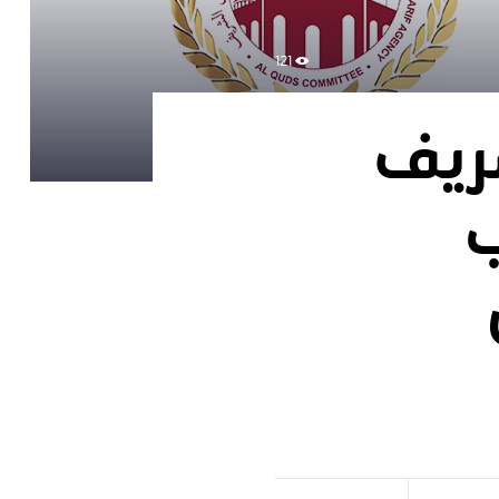
121
ريف
ب