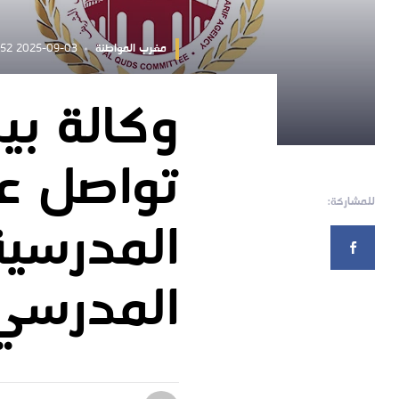
مغرب المواطنة
2025-09-03 11:54:52
وكالة ب
تواصل عم
للمشاركة:
المدرسية
المدرسي