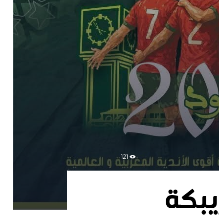
121
يبكة