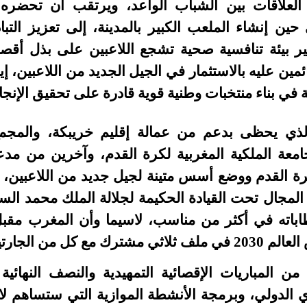
ة العلاقات بين الشباب الواعد، ويرتقب أن تحضره
ين إنشاء الملعب الكبير بالمدينة، إلى تعزيز الت
ير بيئة تنافسية صحية تشجع اللاعبين على بذل أ
ئمين عليه بالاستثمار في الجيل الجديد من اللاعبين، إيم
 في بناء منتخبات وطنية قوية قادرة على تحقيق الإنجا
لذي يحظى بدعم من عمالة إقليم خريبكة، والمجم
معة الملكية المغربية لكرة القدم، وآخرين من مدع
ة القدم ووضع أسس متينة لجيل جديد من اللاعبين، ب
المجال تحت القيادة الحكيمة لجلالة الملك محمد الس
باته في أكثر من مناسب، لاسيما وأن المغرب مقب
تين البرتغال وإسبانيا
المباريات الإقصائية التمهيدية والنصف النهائية وا
ري الدولي، وبرمجة الأنشطة الموازية التي ستساهم لا