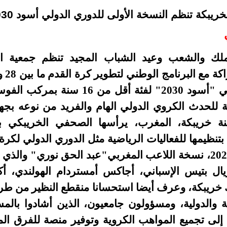
ريبكة تنظم النسخة الأولى للدوري الدولي أسود 2030
لملك والشعب وعيد الشباب المجيد تنظم جمعية ا
ركب الفوسفاط بخريبكة، و
ة للحدث الكروي الدولي الهام والفريد من نوعه بجه
خريبكة، المغرب، يرأسها الصحفي الخريبكي بال
في نسخته الأولى عام 2024، نسخة اللاعب المغربي"عبد الحق نوري"
ل بتيس الإسباني، أجاكس أمستردام الهولندي، أك
ك خريبكة، وعرف أيضا استحسانا منقطع النظير من ط
ية والدولية، ومسؤولون جامعيون، الذين أشادوا بالم
إلى تجميع المواهب الكروية وتوفير منصة للفرق المح