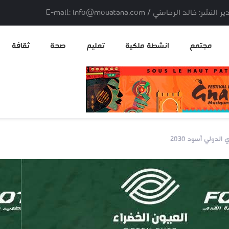
لد الرحامني / E-mail: info@mouatana.com
مجتمع
انشطة ملكية
تعليم
صحة
ثقافة
لدولي أسود 2030