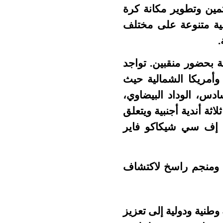
مين وتطوير مكانة كرة
لية متنوعة على مختلف
.
ة بحضور منقبين
.
تواجد
 وأمريكا الشمالية حيث
دس، الوداد البيضاوي،
ثة أندية أجنبية ويتعلق
ادي إف سي شيكاكو فاير
 حقيقية ومنجم راسخ لاكتشاف
طنية ودولية إلى تعزيز