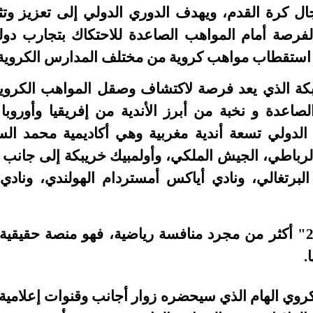
 كرة القدم، ويهدف الدوري الدولي إلى تعزيز وتث
 الفرصة أمام المواهب الصاعدة للاحتكاك بتجارب دو
 استقطاب مواهب كروية من مختلف المدارس الكروية
كة الذي يعد فرصة لاكتشاف وصقل المواهب الكروي
لصاعدة و نخبة من أبرز الأندية من إفريقيا وأوروبا
لدولي تسعة أندية مغربية وهي أكاديمية محمد السا
الرباطي، الجيش الملكي، وأولمبيك خريبكة إلى جانب ثلا
كا البرتغالي، ونادي أياكس أمستردام الهولندي، ون
و يعد دوري "أسود 2030" أكثر من مجرد منافسة رياضية، فهو منصة
.
روي الهام الذي سيحضره زوار أجانب وقنوات إعلامية و