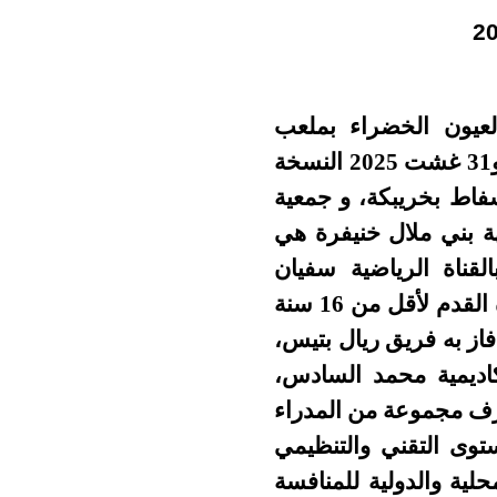
لعيون الخضراء بملعب
الفوسفاط بخريبگة بشراكة مع البرنامج الوطني لتطوير كرة القدم ما بين 28 و31 غشت 2025 النسخة
جمعية
ة بني ملال خنيفرة هي
قناة الرياضية سفيان
الراشيدي. وهي معروفة بتنظيمها للفعاليات الرياضية مثل الدوري الدولي لكرة القدم لأقل من 16 سنة
 والذي فاز به فريق ريال بتيس،
اديمية محمد السادس،
رف مجموعة من المدراء
ستوى التقني والتنظيمي
لية والدولية للمنافسة