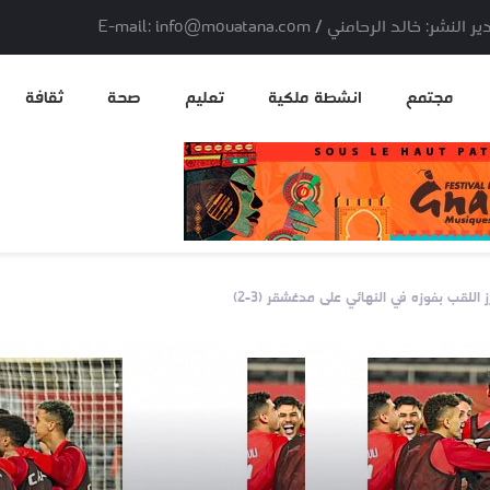
لد الرحامني / E-mail: info@mouatana.com
مجتمع
انشطة ملكية
تعليم
صحة
ثقافة
 اللقب بفوزه في النهائي على مدغشقر (3-2)