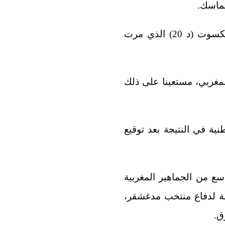
تماسك.
وتواصلت محاولات المنتخب المغربي، خاصة عن طريق خالد بابا (د 19) ومحمد بولكسوت (د 20) الذي مرت
مغربي، مستعينا على ذلك
ية في النتيجة بعد توقيع
ع من الجماهير المغربية
صة لدفاع منتخب مدغشقر،