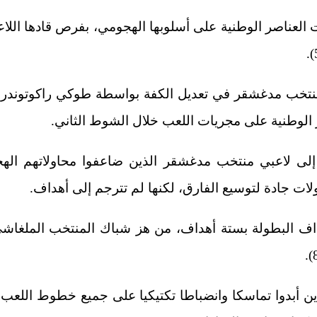
 العناصر الوطنية على أسلوبها الهجومي، بفرص قادها اللا
يقة الـ 68، نجح منتخب مدغشقر في تعديل الكفة بواسطة طوكي راكوت
الوطنية على مجريات اللعب خلال الشوط الثاني.
 إلى لاعبي منتخب مدغشقر الذين ضاعفوا محاولاتهم اله
ات جادة لتوسيع الفارق، لكنها لم تترجم إلى أهداف.
داف البطولة بستة أهداف، من هز شباك المنتخب الملغاش
ن أبدوا تماسكا وانضباطا تكتيكيا على جميع خطوط اللع