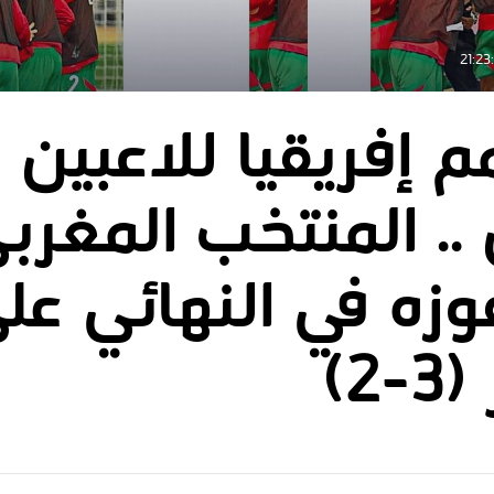
م إفريقيا للاعبين
.. المنتخب المغرب
وزه في النهائي عل
2)