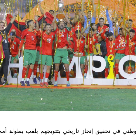
طني في تحقيق إنجاز تاريخي بتتويجهم بلقب بطولة أمم إ