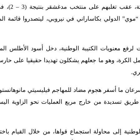
(الشان 2024) ل
ي” الدولي بكاساراني في نيروبي، ليتصدروا قائمة المنت
لرفع معنويات الكتيبة الوطنية، دخل أسود الأطلس الم
ل الكرة، وهو ما جعلهم يشكلون تهديدا حقيقيا على حارس
ي.
سرعان ما أسفر هجوم مضاد للمهاجم فيليسيتي مانوهانستو
طريق تسديدة من خارج مربع العمليات نحو الزاوية اليس
لوطنية إلى محاولة استجماع قواها، من خلال القيام باخ