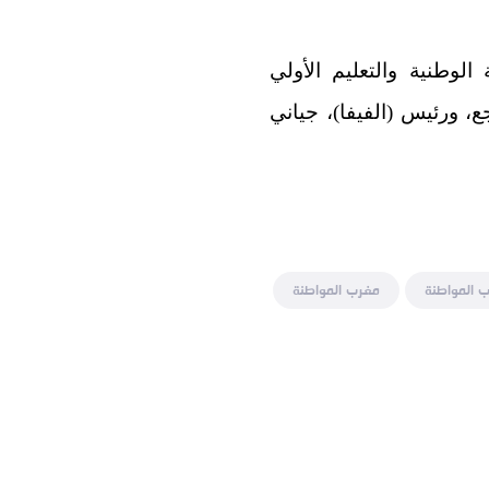
لوطنية والتعليم الأولي
، ورئيس (الفيفا)، جياني
 المواطنة
مغرب المواطنة