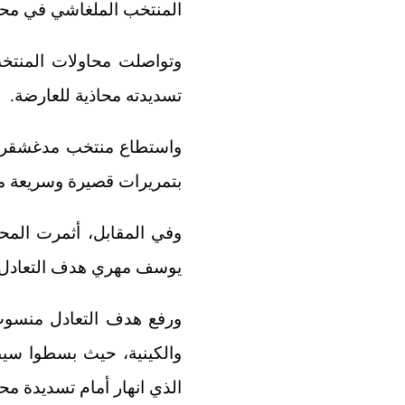
المنتخب الملغاشي في محاو
تسديدته محاذية للعارضة.
واستطاع منتخب مدغشقر ال
بتمريرات قصيرة وسريعة م
وفي المقابل، أثمرت المحا
يوسف مهري هدف التعادل في الدقيقة 27 إثر تمرير
ورفع هدف التعادل منسوب 
والكينية، حيث بسطوا سيط
الذي انهار أمام تسديدة محكمة لأسامة 