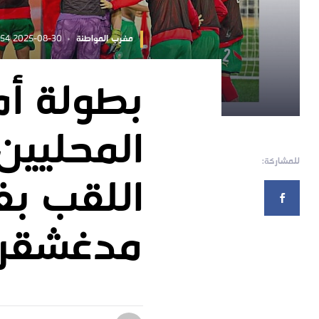
مغرب المواطنة
2025-08-30 21:23:54
بطولة أم
المحليين 
للمشاركة:
اللقب بف
مدغشقر (3-