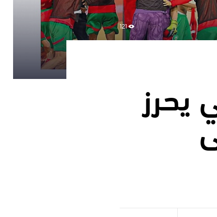
121
ي يحرز
ى