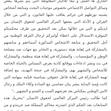
الجاري ها العمل و تبعا للأخبار المغلوطة التي يتم نشرها ببعض
وسائل التواصل الاجتماعي بخصوص موجبات البحث ومتابعة أشخاص
يشتبه تورطهم في جرائم يعاقب عليها القانون، و التي من خلال
القرائن و الأدلة التي يضعها المركز العالمي لحقوق الإنسان بين
ايديكم و التي من خلالها يمكن بعد التحقيق من طرف محكمتكم
الموقرة الاستدلال على اعطاء أوامركم لرجال الفرقة الوطنية من
أجل التحقيق و متابعة الاشخاص المذكورة أسماءهم و متابعتهم
بالمشاركة في إهانة هيئة دستورية، و التخابر مع جهات ضد مصلحة
الوطن و المؤسسات ، والمشاركة في إهانة هيئة منظمة، والمشاركة
في بث ونشر ادعاءات ووقائع كاذبة بغرض المساس بالحياة الخاصة
للأشخاص والتشهير بهم، والمشاركة في جنحة التهديد، مع إضافة
تهمة المشاركة في إهانة فاعل حقوقي بمناسبة قيامه بمهامه التي
كانت وًمنذ البداية بنشر بيان تضامني مع السادة وكلاء الملك و رجال
الامن الوطني بمكناس بعد تعرضهم السب و الشتم و التشهير
..”
كما طالب رئيس المركز العالمي لحقوق الانسان “بتحريك هذه
المتابعات بعد الحكم الذي اصدرته محاكم المملكة ضد جريندو و من