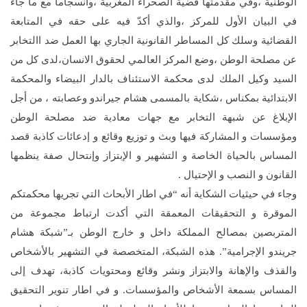
الوطنية ،وفي مقدمتها قضية الصحراء المغربية ،وانسجاما مع ما جاء
في البيان الأول للمركز ،والذي أكدّ فيه على حقه في المتابعة
القضائية وسلك كل المساطر القانونية الجاري بها العمل ضد االتخابر
عن مصلحة الوطن ،وضع المركز العالمي لحقوق الانسان،لدى كل من
السيد وكيل الملك لدى محكمة الاستئناف بالدار البيضاء والمحكمة
الابتدائية بمكناس ،شكاية بالمسمى هشام جيراندو وعصابته ، من أجل
الإبلاغ عن شبهة التخابر مع جهات معادية ضد مصلحة الوطن
ومؤسسات و المشاركة فيها وبث و توزيع وقائع و إدعائات كاذبة قصد
المساس بالحياة الخاصة و التشهير و الإبتزاز وإنتحال صفة ينظمها
القانون و النصب و الإحتيال
.
وجاء في حيثيات الشكاية أنه “في اطار الأبحاث التي تجريها محكمتكم
الموقرة و التحقيقات المعمقة التي أكدت ارتباط مجموعة من
المتربصين بمصالح المملكة داخل و خارج الوطن بـ”شبكة هشام
جريندو الإجرامية”. هذه الشبكة، المتخصصة في التشهير بالأشخاص
والقذف والإهانة والابتزاز ونشر وقائع ومحتويات كاذبة، تهدف إلى
المساس بسمعة الأشخاص والمؤسسات. و في اطار تنوير التحقيق