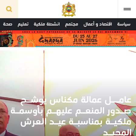
سياسة
اقتصاد و أعمال
مجتمع
انشطة ملكية
تعليم
صحة
عامــل عمالة مكناس يوشـح
صـدور المنعـم عليهـم بأوسمـة
ملكيـة بمناسبـة عيـد العرش
المجيـد