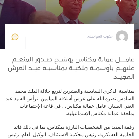
مغرب المواطنة
2025-07-28 20:29:31
مغرب المواطنة:
عامــل عمالة مكناس يوشـح صـدور المنعـم
عليهـم بأوسمـة ملكيـة بمناسبـة عيـد العرش
المجيـد
بمناسبة الذكرى السادسة والعشرين لتربع جلالة الملك محمد
السادس نصره الله على عرش أسلافه الميامين، ترأس السيد عبد
الغني الصبار، عامل عمالة مكناس، ، في قاعة الإجتماعات
بملحقة عمالة مكناس الإسماعيلية
.
رفقة العديد من الشخصيات البارزة بمكناس، بما في ذلك قائد
الحامية العسكرية، رئيس محكمة الاستئناف، الوكيل العام، رئيس