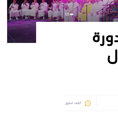
121
ورة
ل
أضف تعليق