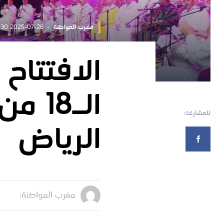
مغرب المواطنة
2025-07-26 12:45:30
الافتتاح 
الـ18
للمشاركة:
الرياض
مغرب المواطنة: