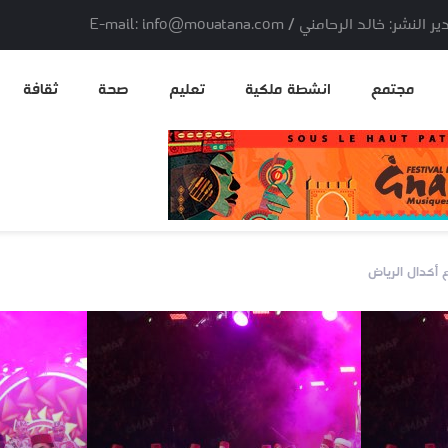
لد الرحامني / E-mail: info@mouatana.com
مجتمع
انشطة ملكية
تعليم
صحة
ثقافة