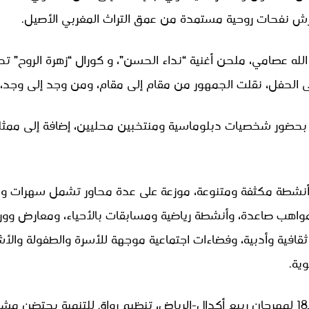
ش نفحات روحية مستمدة من عمق التراث المغربي الأصيل.
له عصامي، ملحن أغنية “نداء الحسن”، و كورال “زهرة الروح” تح
الحفل، نقلت الجمهور من مقام إلى مقام، ومن وجد إلى وجد، بل
ز بحضور شخصيات دبلوماسية ومنتخبين محليين، إضافة إلى ممث
أنشطة مكثفة ومتنوعة، موزعة على عدة محاور تشمل سهرات و
واهب صاعدة، وأنشطة رياضية ومسابقات بالأحياء، ومعارض وور
 ثقافية وأدبية، وفضاءات اجتماعية موجهة للأسرة والطفولة وال
ية.
كما تشهد فعاليات الدورة الـ18 لمهرجان ربيع أكدال-الرياض، تنظيم رواق للتنمية ي