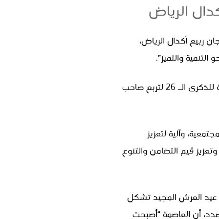
بالرباط، الجمعة، حفل الافتتاح الرسمي للدورة الـ18 من مهرجان ربيع أكدال الرياض،
لتنمية والتميز”.
وتندرج هذه التظاهرة، المنظمة من 18 إلى غاية 30 يوليوز الجاري، في إطار الاحتفالات المخلدة للذكرى الـ 26 لتربع صاحب
تمعية، وآلية لتعزيز
وتعزيز قيم التضامن والتنوع
ى عيد العرش المجيد تشكل
صدد، أن العاصمة “أصبحت