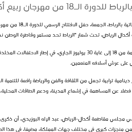
ـ18 من مهرجان ربيع أكدال الرياض
استضافت حديقة التجارب النباتية 
ال الرياض، تحت شعار “الرباط تحد مستمر وقاطرة الوطن نحو ا
 على عرش أسلافه المنعمين.
امية ترابية تجعل من الثقافة والفن والرياضة رافعة للتنمية المج
، فضلا عن المساهمة في إشعاع المدينة، ودعم الطاقات المحلية، 
ئيس مجلس مقاطعة أكدال-الرياض، عبد الإله البوزيدي، أن ذكر
 من منجزات كبرى في مختلف جهات المملكة، مضيفا، في هذا ال