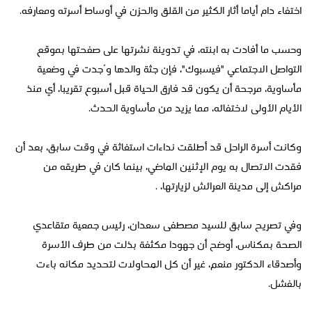
اختفاء دام أياما أثار الكثير من القلق والحزن في أوساط أسرته ومعارفه.
وحسب ما أفادت به ابنته، في تدوينة نشرتها على صفحتها بموقع
التواصل الاجتماعي "فيسبوك"، فإن جثة والدها وُجدت في وضعية
مأساوية، مرجحة أن يكون قد فارق الحياة قبل أسبوع تقريبا، أي منذ
الأيام الأولى لاختفائه، مما يزيد من مأساوية الحدث.
وكانت أسرة الراحل قد أطلقت نداءات استغاثة في وقت سابق، بعد أن
فقدت الاتصال به يوم الإثنين الماضي، بينما كان في طريقه من
مراكش إلى مدينة العرائش لزيارتها، .
وفي تصريح سابق للسيد مصطفى سعدان، رئيس جمعية متقاعدي
الصحة بمكناس، أوضح أن جهودا مكثفة بذلت من طرف الأسرة
وأصدقاء الدكتور منعم، غير أن كل المحاولات لتحديد مكانه باءت
بالفشل.