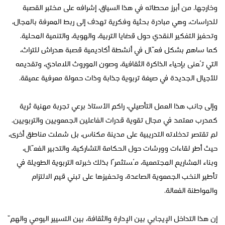
وخارجها. من أبرز محطاته في هذا السياق، إشرافه على مختبر القصبة
للدراسات، وهي مبادرة بحثية وفكرية تهدف إلى ربط المعرفة بالمجال،
وتحفيز التفكير النقدي حول قضايا التربية، والهوية، والتنمية المحلية.
كما ساهم بشكل فعّال في أنشطة أكاديمية قصبة هدراش للتراث،
التي تُعنى بإحياء الذاكرة الثقافية، وصون الموروث اللامادي، وتقديمه
للأجيال الجديدة في صيغة تربوية جذابة وذات حمولة معرفية عميقة.
وإلى جانب هذا العمل التأصيلي، راكم الأستاذ برعي تجربة مهنية ثرية
كمدرب معتمد في مجال تقوية قدرات الفاعلين الجمعويين والتربويين.
لم تقتصر تدخلاته التدريبية على مدينة مكناس، بل شملت مناطق أخرى،
حيث أطر لقاءات وورشات حول الحكامة التشاركية، والتدبير الفعّال،
وبناء المشاريع المجتمعية، مُستثمرًا بذلك خبرته التربوية الطويلة في
تأطير النخب الجمعوية الصاعدة، وتحفيزها على تبني قيم الالتزام
والمواطنة الفعالة.
إن هذا التداخل الإيجابي بين الإدارة والثقافة، بين التسيير اليومي والهمّ