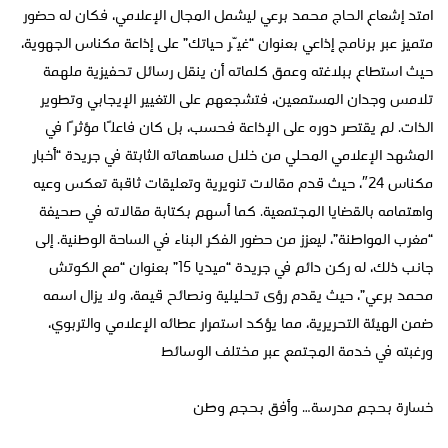
امتد إشعاع الحاج محمد برعي ليشمل المجال الإعلامي، فكان له حضور
متميز عبر برنامج إذاعي بعنوان “غيّر حياتك” على إذاعة مكناس الجهوية،
حيث استطاع ببلاغته وعمق كلماته أن ينقل رسائل تحفيزية ملهمة
تلامس وجدان المستمعين، فتشجعهم على التغيير الإيجابي وتطوير
الذات. لم يقتصر دوره على الإذاعة فحسب، بل كان فاعلًا مؤثرًا في
المشهد الإعلامي المحلي من خلال مساهماته الثابتة في جريدة “أخبار
مكناس 24″، حيث قدم مقالات تنويرية وتعليقات ثاقبة تعكس وعيه
واهتمامه بالقضايا المجتمعية. كما أسهم بكتابة مقالاته في صحيفة
“مغرب المواطنة”، ليعزز من حضور الفكر البناء في الساحة الوطنية. إلى
جانب ذلك، له ركن دائم في جريدة “ميديا 15” بعنوان “مع الكوتش
محمد برعي”، حيث يقدم رؤى تحليلية ونصائح قيمة، ولا يزال اسمه
ضمن الهيئة التحريرية، مما يؤكد استمرار عطائه الإعلامي والتربوي،
ورغبته في خدمة المجتمع عبر مختلف الوسائط
خسارة بحجم مدرسة… وأفق بحجم وطن