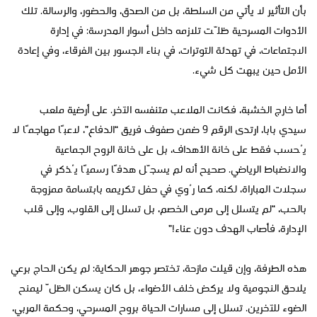
بأن التأثير لا يأتي من السلطة، بل من الصدق، والحضور، والرسالة. تلك
الأدوات المسرحية ظلّت تلازمه داخل أسوار المدرسة: في إدارة
الاجتماعات، في تهدئة التوترات، في بناء الجسور بين الفرقاء، وفي إعادة
الأمل حين يبهت كل شيء.
أما خارج الخشبة، فكانت الملاعب متنفسه الآخر. على أرضية ملعب
سيدي بابا، ارتدى الرقم 9 ضمن صفوف فريق “الدفاع”، لاعبًا مهاجمًا لا
يُحسب فقط على خانة الأهداف، بل على خانة الروح الجماعية
والانضباط الرياضي. صحيح أنه لم يسجّل هدفًا رسميًا يُذكر في
سجلات المباراة، لكنه، كما رُوي في حفل تكريمه بابتسامة ممزوجة
بالحب، “لم يتسلل إلى مرمى الخصم، بل تسلل إلى القلوب، وإلى قلب
الإدارة، فأصاب الهدف دون عناء!”
هذه الطرفة، وإن قيلت مازحة، تختصر جوهر الحكاية: لم يكن الحاج برعي
يلاحق النجومية ولا يركض خلف الأضواء، بل كان يسكن الظلّ ليمنح
الضوء للآخرين. تسلل إلى مسارات الحياة بروح المسرحي، وحكمة المربي،