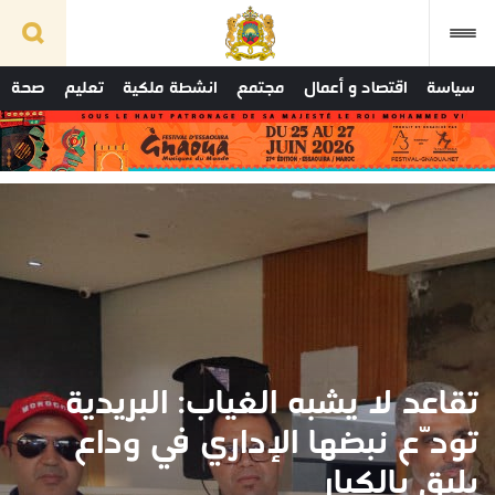
سياسة
اقتصاد و أعمال
مجتمع
انشطة ملكية
تعليم
صحة
تقاعد لا يشبه الغياب: البريدية
تودّع نبضها الإداري في وداع
يليق بالكبار