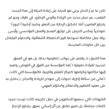
لكن ما ميّز الحاج برعي هو قدرته على إعادة الحياة إلى هذا الجسد
المتعب، عبر نبض جديد من الإرادة والوعي الإداري. في ظرف وجيز لم
يتجاوز العامين، أعاد تشكيل الإدارة من الصفر، وشيد أرشيفًا تربويًا
نموذجياً يعكس الحرص على توثيق المسار والعمل المؤسسي، وأرسى
بيئة عمل متكاملة تسودها قيم الانضباط، الشفافية، والاحترام المتبادل
بين كل مكونات المدرسة.
هذا التحول لا يقتصر على جوانب تنظيمية بحتة، بل هو في العمق
تجسيد لقيادة حقيقية تُنقذ المؤسسة من الغرق في الفوضى، وتعيد
إليها مكانتها وكرامتها كمركز للتعلم والتربية. فالمؤسسة التي كانت
تُعاني من سكتة إدارية، تحولت إلى نموذج للريادة والنجاح، يُحتذى به
على صعيد التنظيم والانفتاح والالتزام المهني.
الشهادات التي سمعها الحاضرون في حفل تكريمه كانت ليست مجرد
كلمات مجاملة، بل تعبير صادق عن أثر إنساني عميق، يتجاوز الإنجاز