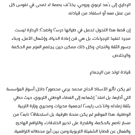
الإداري إلى بُعد تربوي وروحي، يخلّف بصمة لا تمحى في نفوس كل
من عمل معه أو استفاد من قيادته.
إن قصة هذا التحول تحمل في طياتها درسًا واضحًا: الإدارة ليست
مجرد تنفيذ للإجراءات، بل هي فن إعادة الحياة، وإشعال الأمل، وبناء
جسور الثقة والنجاح، وكل ذلك ممكن حين يجتمع العزم مع الحكمة
والإخلاص.
قيادة تولد من الإجماع
لم يكن تأثير الأستاذ الحاج محمد برعي محصورًا داخل أسوار المؤسسة
التي أدارها، بل امتدّ إشعاعه إلى الفضاء الوطني التربوي، حيث حظي
بثقة زملائه وانتُخب رئيسًا لجمعية مديرات ومديري وزارة التربية
الوطنية. هذا الموقع لم يكن منحة ظرفية، بل استحقاقًا نابعًا من
مسار ناصع بالحكمة، والقدرة على تدبير الخلافات، والترافع الهادئ
والفعال عن قضايا الشغيلة التربوية.ومن بين أبرز محطاته الترافعية،