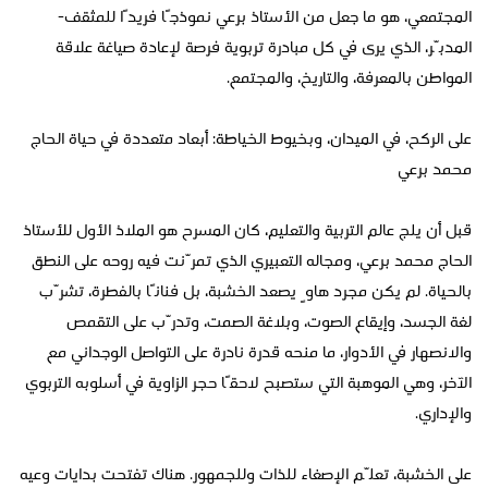
المجتمعي، هو ما جعل من الأستاذ برعي نموذجًا فريدًا للمثقف-
المدبّر، الذي يرى في كل مبادرة تربوية فرصة لإعادة صياغة علاقة
المواطن بالمعرفة، والتاريخ، والمجتمع.
على الركح، في الميدان، وبخيوط الخياطة: أبعاد متعددة في حياة الحاج
محمد برعي
قبل أن يلج عالم التربية والتعليم، كان المسرح هو الملاذ الأول للأستاذ
الحاج محمد برعي، ومجاله التعبيري الذي تمرّنت فيه روحه على النطق
بالحياة. لم يكن مجرد هاوٍ يصعد الخشبة، بل فنانًا بالفطرة، تشرّب
لغة الجسد، وإيقاع الصوت، وبلاغة الصمت، وتدرّب على التقمص
والانصهار في الأدوار، ما منحه قدرة نادرة على التواصل الوجداني مع
الآخر، وهي الموهبة التي ستصبح لاحقًا حجر الزاوية في أسلوبه التربوي
والإداري.
على الخشبة، تعلّم الإصغاء للذات وللجمهور. هناك تفتحت بدايات وعيه