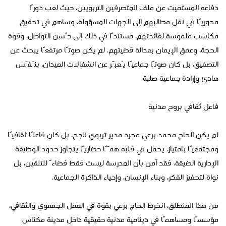
دفاعه المستميت عن ملف المتصرفين التربويين، حيث لعب دورًا
محوريًا في نقل مطالبهم إلى الجهات المسؤولة، وساهم في تحقيق
مكاسب ملموسة لفائدتهم، مستندًا في ذلك إلى حُسن التواصل، وقوة
الحجة، وعمق الإيمان بعدالة قضيتهم. لم يكن صوتًا مرتفعًا يبحث عن
التصفيق، بل كان صوتًا جماعيًا يُعبّر عن انشغالات الميدان، بنَفَس
هادئ وإرادة جماعية صلبة.
فاعل ثقافي بروح مدنية
لم يكن الحاج محمد برعي مجرد مدير تربوي ناجح، بل كان فاعلًا ثقافيًا
ومجتمعيًا بامتياز، يحمل في قلبه همًّا حضاريًا يتجاوز حدود الوظيفة
الإدارية الضيقة. فقد آمن بأن المدرسة ليست فقط فضاءً للتلقين، بل
نواة لتحفيز الفكر، وبناء الإنسان، وإحياء الذاكرة الجماعية.
من هذا المنطلق، انخرط الحاج برعي بقوة في العمل الجمعوي والثقافي،
مؤسسًا ومساهمًا في دينامية مدنية حقيقية داخل مدينة مكناس