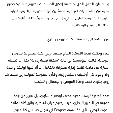
والامتنان. الحفل الذي احتضنته إحدى المساحات الطبيعية، شهد حضور
نخبة من الشخصيات التربوية، وممثلين عن المديرية الإقليمية لوزارة
التربية الوطنية،والتعليم الاولي، إلى جانب زملاء وأصدقاء وأفراد من
عائلته المهنية والوجدانية.
من العتمة إلى البصمة: حكاية نهوض إداري
حين وطئت قدما الأستاذ الحاج محمد برعي عتبة مجموعة مدارس
البريدية، كانت المؤسسة في حالة “سكتة قلبية إدارية” بكل ما تحمله
العبارة من دلالة ثقيلة. إدارة محترقة بالكامل، لا أثر فيها لوثيقة واحدة،
ولا وجود لأي أرشيف يُحتكم إليه، وكأن المدرسة تحولت إلى جسد بلا
روح، يتلوى تحت وطأة الفوضى والإهمال والتشتت.
هذه الصورة ليست مجرد وصف لوضع مأساوي، بل تعبير عن أزمة
عميقة في التدبير الإداري، حيث يصبح غياب التنظيم والهيكلة بمثابة
الموت البطيء لأي مؤسسة، خصوصًا في مجال حساس كالتعليم.