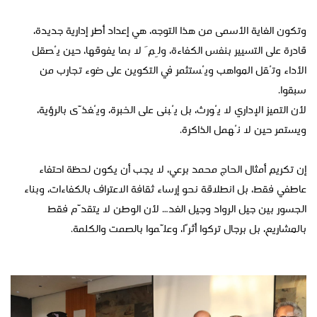
وتكون الغاية الأسمى من هذا التوجه، هي إعداد أطر إدارية جديدة،
قادرة على التسيير بنفس الكفاءة، ولِمَ لا بما يفوقها، حين يُصقل
الأداء وتُقل المواهب ويُستثمر في التكوين على ضوء تجارب من
سبقوا.
لأن التميز الإداري لا يُورث، بل يُبنى على الخبرة، ويُغذّى بالرؤية،
ويستمر حين لا نُهمل الذاكرة.
إن تكريم أمثال الحاج محمد برعي، لا يجب أن يكون لحظة احتفاء
عاطفي فقط، بل انطلاقة نحو إرساء ثقافة الاعتراف بالكفاءات، وبناء
الجسور بين جيل الرواد وجيل الغد… لأن الوطن لا يتقدّم فقط
بالمشاريع، بل برجال تركوا أثرًا، وعلّموا بالصمت والكلمة.