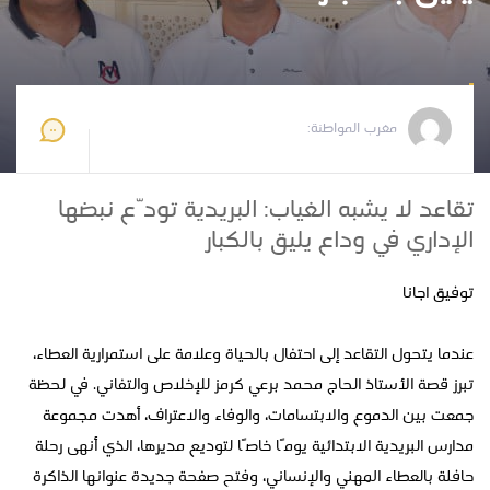
مغرب المواطنة
2025-06-29 21:38:50
مغرب المواطنة:
تقاعد لا يشبه الغياب: البريدية تودّع نبضها
الإداري في وداع يليق بالكبار
توفيق اجانا
عندما يتحول التقاعد إلى احتفال بالحياة وعلامة على استمرارية العطاء،
تبرز قصة الأستاذ الحاج محمد برعي كرمز للإخلاص والتفاني. في لحظة
جمعت بين الدموع والابتسامات، والوفاء والاعتراف، أهدت مجموعة
مدارس البريدية الابتدائية يومًا خاصًا لتوديع مديرها، الذي أنهى رحلة
حافلة بالعطاء المهني والإنساني، وفتح صفحة جديدة عنوانها الذاكرة