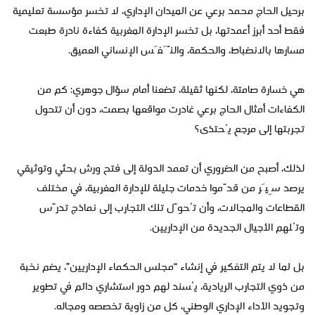
برحيل الحاج محمد برعي عن الميدان الإداري، لا تخسر مؤسسة تعليمية
فقط أحد أبرز أعمدتها، بل تخسر الإدارة المغربية كفاءة نادرة طبعت
مسارها بالانضباط، والحكمة، والنَّفَس الإنساني العميق.
هي خسارة صامتة، لكنها ثقيلة، تضعنا أمام سؤال جوهري: كم من
الكفاءات أمثال الحاج برعي غادرت مواقعها بصمت، دون أن تتحول
تجربتها إلى مرجع يُحتذى؟
لذلك، أصبح من الضروري أن تعمد الدولة إلى فتح ورش بحثي وتوثيقي
يرصد سِيَر من قدّموا خدمات جليلة للإدارة المغربية، في مختلف
القطاعات والمجالات، وأن تُحوّل تلك التجارب إلى نماذج تدرّس
وتُلهم الأجيال الجديدة من الإداريين.
بل لما لا يتم التفكير في إنشاء “مجلس الحكماء الإداريين”، يضم نخبة
من ذوي التجارب الريادية، يُسند لهم دور استشاري دائم في تطوير
وتجويد الأداء الإداري الوطني، كل من زاوية تخصصه ومجاله.