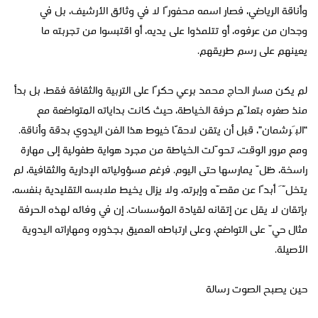
وأناقة الرياضي، فصار اسمه محفورًا لا في وثائق الأرشيف، بل في
وجدان من عرفوه، أو تتلمذوا على يديه، أو اقتبسوا من تجربته ما
يعينهم على رسم طريقهم.
لم يكن مسار الحاج محمد برعي حكرًا على التربية والثقافة فقط، بل بدأ
منذ صغره بتعلّم حرفة الخياطة، حيث كانت بداياته المتواضعة مع
“البَرشمان”، قبل أن يتقن لاحقًا خيوط هذا الفن اليدوي بدقة وأناقة.
ومع مرور الوقت، تحوّلت الخياطة من مجرد هواية طفولية إلى مهارة
راسخة، ظلّ يمارسها حتى اليوم. فرغم مسؤولياته الإدارية والثقافية، لم
يتخلَّ أبدًا عن مقصّه وإبرته، ولا يزال يخيط ملابسه التقليدية بنفسه،
بإتقان لا يقل عن إتقانه لقيادة المؤسسات. إن في وفائه لهذه الحرفة
مثال حيّ على التواضع، وعلى ارتباطه العميق بجذوره ومهاراته اليدوية
الأصيلة.
حين يصبح الصوت رسالة