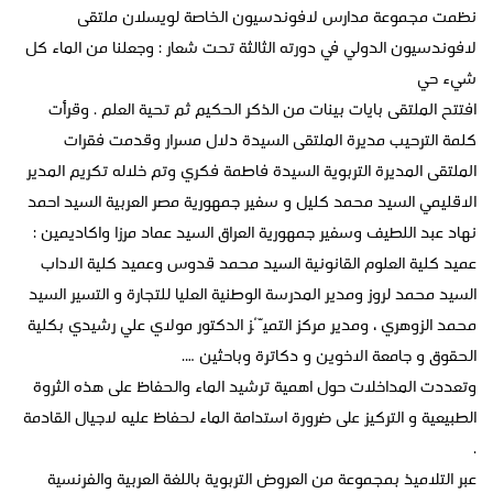
نظمت مجموعة مدارس لافوندسيون الخاصة لويسلان ملتقى
لافوندسيون الدولي في دورته الثالثة تحت شعار : وجعلنا من الماء كل
شيء حي
افتتح الملتقى بايات بينات من الذكر الحكيم ثم تحية العلم . وقرأت
كلمة الترحيب مديرة الملتقى السيدة دلال مسرار وقدمت فقرات
الملتقى المديرة التربوية السيدة فاطمة فكري وتم خلاله تكريم المدير
الاقليمي السيد محمد كليل و سفير جمهورية مصر العربية السيد احمد
نهاد عبد اللطيف وسفير جمهورية العراق السيد عماد مرزا واكاديمين :
عميد كلية العلوم القانونية السيد محمد قدوس وعميد كلية الاداب
السيد محمد لروز ومدير المدرسة الوطنية العليا للتجارة و التسير السيد
محمد الزوهري ، ومدير مركز التميُّز الدكتور مولاي علي رشيدي بكلية
الحقوق و جامعة الاخوين و دكاترة وباحثين ….
وتعددت المداخلات حول اهمية ترشيد الماء والحفاظ على هذه الثروة
الطبيعية و التركيز على ضرورة استدامة الماء لحفاظ عليه لاجيال القادمة
.
عبر التلاميذ بمجموعة من العروض التربوية باللغة العربية والفرنسية