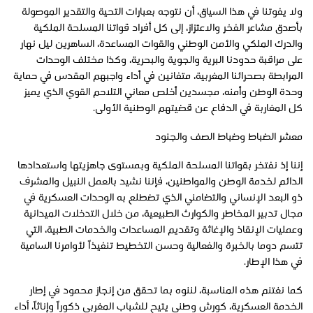
ولا يفوتنا في هذا السياق، أن نتوجه بعبارات التحية والتقدير الموصولة
بأصدق مشاعر الفخر والاعتزاز، إلى كل أفراد قواتنا المسلحة الملكية
والدرك الملكي والأمن الوطني والقوات المساعدة، الساهرين ليل نهار
على مراقبة حدودنا البرية والجوية والبحرية، وكذا مختلف الوحدات
المرابطة بصحرائنا المغربية، متفانين في أداء واجبهم المقدس في حماية
وحدة الوطن وأمنه، مجسدين أخلص معاني التلاحم القوي الذي يميز
كل المغاربة في الدفاع عن قضيتهم الوطنية الأولى.
معشر الضباط وضباط الصف والجنود
إننا إذ نفتخر بقواتنا المسلحة الملكية وبمستوى جاهزيتها واستعدادها
الدائم لخدمة الوطن والمواطنين، فإننا نشيد بالعمل النبيل والمشرف
ذو البعد الإنساني والتضامني الذي تضطلع به الوحدات العسكرية في
مجال تدبير المخاطر والكوارث الطبيعية، من خلال التدخلات الميدانية
وعمليات الإنقاذ والإغاثة وتقديم المساعدات والخدمات الطبية، التي
تتسم دوما بالخبرة والفعالية وحسن التخطيط تنفيذاً لأوامرنا السامية
في هذا الإطار.
كما نغتنم هذه المناسبة، لننوه بما تحقق من إنجاز محمود في إطار
الخدمة العسكرية، كورش وطني يتيح للشباب المغربي ذكوراً وإناثاً، أداء