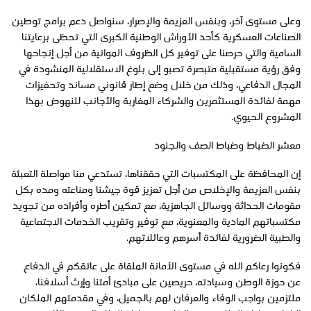
وعلى مستوى آخر، وبنفس العزيمة والإصرار، سنواصل دعم برامج توطين
الصناعات العسكرية كأحد الأوراش الوطنية الكبرى التي تحظى برعايتنا
السامية والتي حرصنا على توفير كل الظروف المواتية من أجل إنجاحها
وفق رؤية مستقبلية متبصرة تصبو إلى بلوغ الاستقلالية المنشودة في
المجال الدفاعي، وذلك من خلال وضع إطار قانوني مساند وتحفيزات
مهمة لفائدة المستثمرين والشركاء المغاربة والأجانب للنهوض بهذا
المشروع الحيوي.
معشر الضباط وضباط الصف والجنود
إن المحافظة على المكتسبات التي حققناها، تستدعي منا مواصلة التعبئة
بنفس العزيمة والإخلاص من أجل تعزيز قوة جيشنا ومناعته ومده بكل
مقومات الحداثة ووسائل الجاهزية، مع تمكين أطره وأفراده من تجويد
مكتسباتهم المادية والمعنوية، مع توفير وتقريب الخدمات الاجتماعية
والطبية الضرورية لفائدة أسرهم وعائلاتهم.
فكونوا رعاكم الله في مستوى الأمانة الملقاة على عاتقكم في الدفاع
عن حوزة الوطن وسيادته، حريصين على مبادئ أمتنا وإرث أسلافنا،
ملتزمين بواجب الوفاء والعرفان لهم بالجميل، وفي مقدمتهم الملكان