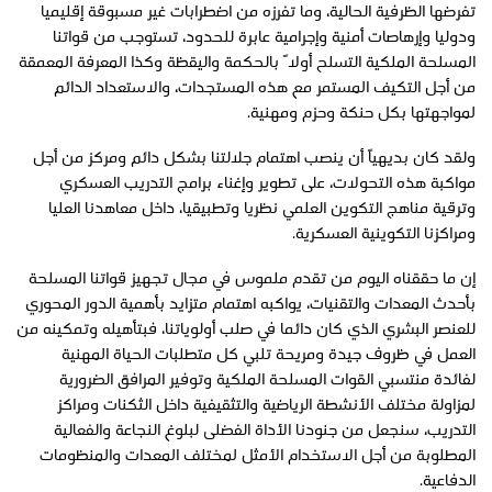
تفرضها الظرفية الحالية، وما تفرزه من اضطرابات غير مسبوقة إقليميا
ودوليا وإرهاصات أمنية وإجرامية عابرة للحدود، تستوجب من قواتنا
المسلحة الملكية التسلح أولاً بالحكمة واليقظة وكذا المعرفة المعمقة
من أجل التكيف المستمر مع هذه المستجدات، والاستعداد الدائم
لمواجهتها بكل حنكة وحزم ومهنية.
ولقد كان بديهياً أن ينصب اهتمام جلالتنا بشكل دائم ومركز من أجل
مواكبة هذه التحولات، على تطوير وإغناء برامج التدريب العسكري
وترقية مناهج التكوين العلمي نظريا وتطبيقيا، داخل معاهدنا العليا
ومراكزنا التكوينية العسكرية.
إن ما حققناه اليوم من تقدم ملموس في مجال تجهيز قواتنا المسلحة
بأحدث المعدات والتقنيات، يواكبه اهتمام متزايد بأهمية الدور المحوري
للعنصر البشري الذي كان دائما في صلب أولوياتنا، فبتأهيله وتمكينه من
العمل في ظروف جيدة ومريحة تلبي كل متطلبات الحياة المهنية
لفائدة منتسبي القوات المسلحة الملكية وتوفير المرافق الضرورية
لمزاولة مختلف الأنشطة الرياضية والتثقيفية داخل الثكنات ومراكز
التدريب، سنجعل من جنودنا الأداة الفضلى لبلوغ النجاعة والفعالية
المطلوبة من أجل الاستخدام الأمثل لمختلف المعدات والمنظومات
الدفاعية.