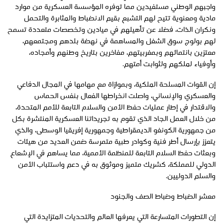
واجبهم الوطني مستفيدين مما توفره المؤسسة العسكرية من موارد
مادية ومعنوية تتيح لهم التشبع بقيم الانضباط والمثابرة والتحمل
ونكران الذات، فضلا عن تأهيلهم في ميادين وتخصصات متعددة تسمح
لهم بولوج سوق الشغل والمساهمة في نهضة بلدهم ومجتمعهم،
معتزين بانتمائهم وبمغربيتهم، مفاخرين بتاريخ وطنهم وأمجاده،
وأوفياء لملكهم ولثوابت أمتهم.
إن القوات المسلحة الملكية، وبموازاة مع مهامها في المجال الدفاعي
والعسكري والإنساني، واصلت انخراطها الفعال بنفس الحماس
والاقتدار في إطار عمليات حفظ الأمن والسلام التابعة للأمم المتحدة،
من خلال العمل الجاد الذي تقوم به تجريداتنا العسكرية المنتشرة بكل
من جمهورية الكونغو الديمقراطية وجمهورية إفريقيا الوسطى، والذي
يتعزز بإرسال أطر فنية وكوادر طبية متمرسة ضمن العديد من هيئات
وبعثات حفظ السلام التابعة للمنظمة الأممية، مما يساهم في الإشعاع
الدولي للمملكة، كشريك متميز وموثوق به في دعم واستتباب الأمن
والسلم الدوليين.
معشر الضباط وضباط الصف والجنود
إن التطورات المتسارعة التي يعرفها العالم والتحديات المتزايدة التي