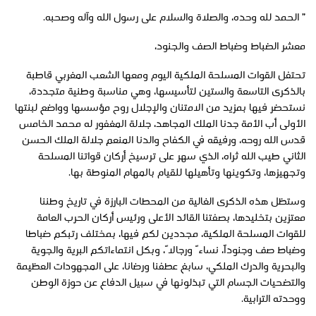
” الحمد لله وحده، والصلاة والسلام على رسول الله وآله وصحبه.
معشر الضباط وضباط الصف والجنود،
تحتفل القوات المسلحة الملكية اليوم ومعها الشعب المغربي قاطبة
بالذكرى التاسعة والستين لتأسيسها، وهي مناسبة وطنية متجددة،
نستحضر فيها بمزيد من الامتنان والإجلال روح مؤسسها وواضع لبنتها
الأولى أب الأمة جدنا الملك المجاهد، جلالة المغفور له محمد الخامس
قدس الله روحه، ورفيقه في الكفاح والدنا المنعم جلالة الملك الحسن
الثاني طيب الله ثراه، الذي سهر على ترسيخ أركان قواتنا المسلحة
وتجهيزها، وتكوينها وتأهيلها للقيام بالمهام المنوطة بها.
وستظل هذه الذكرى الغالية من المحطات البارزة في تاريخ وطننا
معتزين بتخليدها، بصفتنا القائد الأعلى ورئيس أركان الحرب العامة
للقوات المسلحة الملكية، مجددين لكم فيها، بمختلف رتبكم ضباطا
وضباط صف وجنوداً، نساءً ورجالاً، وبكل انتماءاتكم البرية والجوية
والبحرية والدرك الملكي، سابغ عطفنا ورضانا، على المجهودات العظيمة
والتضحيات الجسام التي تبذلونها في سبيل الدفاع عن حوزة الوطن
ووحدته الترابية.