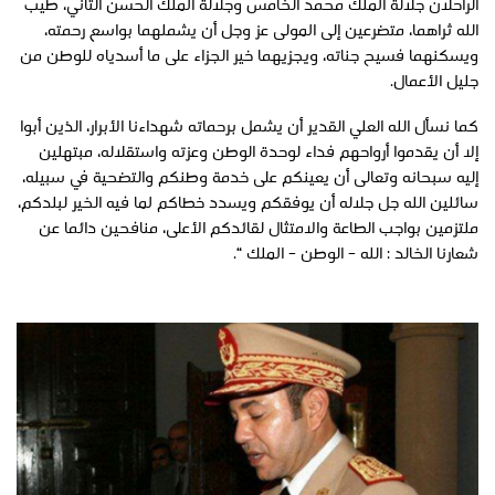
الراحلان جلالة الملك محمد الخامس وجلالة الملك الحسن الثاني، طيب
الله ثراهما، متضرعين إلى المولى عز وجل أن يشملهما بواسع رحمته،
ويسكنهما فسيح جناته، ويجزيهما خير الجزاء على ما أسدياه للوطن من
جليل الأعمال.
كما نسأل الله العلي القدير أن يشمل برحماته شهداءنا الأبرار، الذين أبوا
إلا أن يقدموا أرواحهم فداء لوحدة الوطن وعزته واستقلاله، مبتهلين
إليه سبحانه وتعالى أن يعينكم على خدمة وطنكم والتضحية في سبيله،
سائلين الله جل جلاله أن يوفقكم ويسدد خطاكم لما فيه الخير لبلدكم،
ملتزمين بواجب الطاعة والامتثال لقائدكم الأعلى، منافحين دائما عن
شعارنا الخالد : الله – الوطن – الملك “.