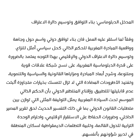
المدخل الدبلوماسي: بناء التوافق وتوسيع دائرة الاعتراف
وفقاً لما استقر عليه العمل فان بناء توافق دولي واسع حول وجاهة
وواقعية المبادرة المغربية للحكم الذاتي كحل سياسي أمثل للنزاع،
وتوسيع دائرة الاعتراف الدولي والإقليمي بهذا التوجه يعتمد بالضرورة
على قدرة الدبلوماسية المغربية، على نسج شبكة علاقات قوية
ومتنوعة، وشرح أبعاد المبادرة ومزاياها القانونية والسياسية والتنموية،
وتفنيد الأطروحات المضادة التي لا تزال تتمسك بخيارات متجاوزة أثبتت
عدم قابليتها للتطبيق، وإقناع المنتظم الدولي بأن الحكم الذاتي
الموسع تحت السيادة المغربية يمثل التوليفة المثلى التي توازن بين
متطلبات القانون الدولي بما في ذلك التفسير الحديث لحق تقرير المصير
الداخلي، وضرورات الحفاظ على الاستقرار الإقليمي، واحترام الوحدة
الترابية للدول القائمة، وتلبية التطلعات الديمقراطية لسكان المنطقة
في تدبير شؤونهم بأنفسهم.