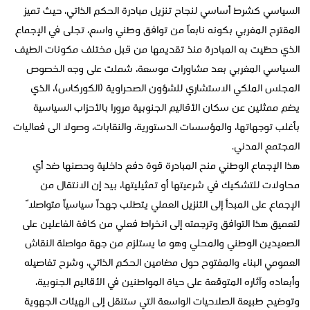
السياسي كشرط أساسي لنجاح تنزيل مبادرة الحكم الذاتي، حيث تميز
المقترح المغربي بكونه نابعاً من توافق وطني واسع، تجلى في الإجماع
الذي حظيت به المبادرة منذ تقديمها من قبل مختلف مكونات الطيف
السياسي المغربي بعد مشاورات موسعة، شملت على وجه الخصوص
المجلس الملكي الاستشاري للشؤون الصحراوية (الكوركاس)، الذي
يضم ممثلين عن سكان الأقاليم الجنوبية مرورا بالأحزاب السياسية
بأغلب توجهاتها، والمؤسسات الدستورية، والنقابات، وصولا الى فعاليات
المجتمع المدني.
هذا الإجماع الوطني منح المبادرة قوة دفع داخلية وحصنها ضد أي
محاولات للتشكيك في شرعيتها أو تمثيليتها، بيد إن الانتقال من
الإجماع على المبدأ إلى التنزيل العملي يتطلب جهداً سياسياً متواصلاً
لتعميق هذا التوافق وترجمته إلى انخراط فعلي من كافة الفاعلين على
الصعيدين الوطني والمحلي وهو ما يستلزم من جهة مواصلة النقاش
العمومي البناء والمفتوح حول مضامين الحكم الذاتي، وشرح تفاصيله
وأبعاده وآثاره المتوقعة على حياة المواطنين في الأقاليم الجنوبية،
وتوضيح طبيعة الصلاحيات الواسعة التي ستنقل إلى الهيئات الجهوية