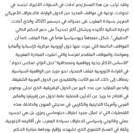
ولقد ترتب عن هذا المسار زخم لافت في السنوات الأخيرة، تجسد في
تحولات نوعية في مواقف العديد من الدول الوازنة، فالاعتراف الأمريكي
الصريح بسيادة المغرب على صحرائه في ديسمبر 2020، والذي أعادت
الإدارة الحالية تأكيده وبشكل أكثر تحديداً على دعم الحكم الذاتي
"الحقيقي"، شكل منعطفاً جيوسياسياً هاماً في هذا الملف، كما أن
المواقف الداعمة التي عبرت عنها دول أوروبية مركزية كإسبانيا وألمانيا
وهولندا، والموقف المتقدم لفرنسا والتي اعتبرت المبادرة المغربية
"الأساس الأكثر جدية وواقعية ومصداقية" لحل النزاع، تعكس تحولاً
في القراءة الأوروبية لملف الصحراء نحو مزيد من الواقعية السياسية.
ينضاف إلى ذلك، الدعم الثابت والتقليدي من الدول العربية الشقيقة،
والدعم المتزايد من عدد كبير من الدول الإفريقية، الذي تجلى بوضوح
في افتتاح ما يزيد عن ثلاثين قنصلية عامة لدول من إفريقيا والعالم
العربي وأمريكا اللاتينية والكاريبي في مدينتي العيون والداخلة، هذه
القنصليات التي لا تمثل مجرد اعتراف دبلوماسي رمزي، بل هي تجسيد
عملي وقانوني وسياسي للاعتراف بسيادة المغرب على أقاليمه الجنوبية،
وثقة في المسار التنموي الذي تشهده، وإقرار بوجاهة مبادرة الحكم