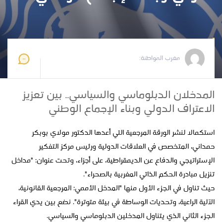
مغرب المواطنة
2025-05-09 19:47:20
مغرب المواطنة:
المدخلان الدبلوماسي والسياسي.. بين تعزيز
الاعتراف الدولي وبناء الإجماع الوطني
استكمالا لنشر الورقة المرجعية التي أعدها الدكتور مولاي بوبكر
حمداني، المتخصص في العلاقات الدولية ورئيس مركز التفكير
الإستراتيجي والدفاع عن الديمقراطية، على أجزاء، وتحت عنوان: "مداخل
تنزيل مبادرة الحكم الذاتي المغربية بالصحراء".
حيث تناول في الجزء الأول منها "المدخل الأممي: المرجعية القانونية،
الآلية الراعية، وتحديات الوساطة في بيئة متوترة". نضع بين يدي القراء
الجزء الثاني الذي يتناول المدخلين الدبلوماسي والسياسي.