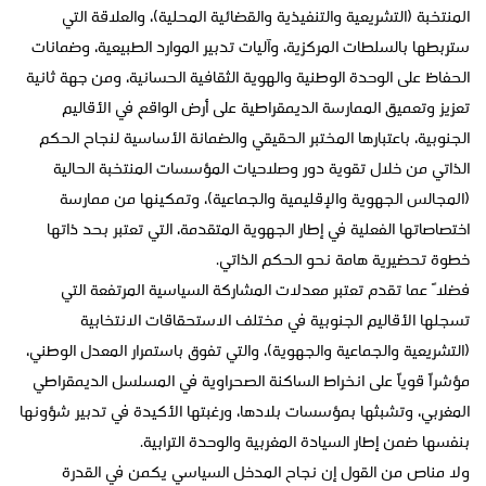
المنتخبة (التشريعية والتنفيذية والقضائية المحلية)، والعلاقة التي
ستربطها بالسلطات المركزية، وآليات تدبير الموارد الطبيعية، وضمانات
الحفاظ على الوحدة الوطنية والهوية الثقافية الحسانية، ومن جهة ثانية
تعزيز وتعميق الممارسة الديمقراطية على أرض الواقع في الأقاليم
الجنوبية، باعتبارها المختبر الحقيقي والضمانة الأساسية لنجاح الحكم
الذاتي من خلال تقوية دور وصلاحيات المؤسسات المنتخبة الحالية
(المجالس الجهوية والإقليمية والجماعية)، وتمكينها من ممارسة
اختصاصاتها الفعلية في إطار الجهوية المتقدمة، التي تعتبر بحد ذاتها
خطوة تحضيرية هامة نحو الحكم الذاتي.
فضلاً عما تقدم تعتبر معدلات المشاركة السياسية المرتفعة التي
تسجلها الأقاليم الجنوبية في مختلف الاستحقاقات الانتخابية
(التشريعية والجماعية والجهوية)، والتي تفوق باستمرار المعدل الوطني،
مؤشراً قوياً على انخراط الساكنة الصحراوية في المسلسل الديمقراطي
المغربي، وتشبثها بمؤسسات بلادها، ورغبتها الأكيدة في تدبير شؤونها
بنفسها ضمن إطار السيادة المغربية والوحدة الترابية.
ولا مناص من القول إن نجاح المدخل السياسي يكمن في القدرة