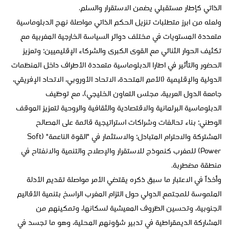
الذاتي كإطار مستقبلي يضمن الاستقرار والسلم.
ولعله من ابرز متطلبات تنزيل الحكم الذاتي مواصلة نهج الدبلوماسية
متعددة المستويات في مختلف دوائر السياسة الخارجية المغربية مع
تكثيف الحوار الثنائي مع القوى الكبرى والشركاء الإقليميين؛ وتعزيز
الحضور والتأثير في اطارا الدبلوماسية متعددة الأطراف داخل المنظمات
الدولية والإقليمية (الأمم المتحدة، الاتحاد الأوروبي، الاتحاد الإفريقي،
جامعة الدول العربية، مجلس التعاون الخليجي)، مع توظيف
الدبلوماسية البرلمانية والاقتصادية والثقافية والروحية لتعزيز الموقف
الوطني؛ بناء تحالفات وشراكات استراتيجية قائمة على المصالح
المشتركة والاحترام المتبادل؛ والاستثمار في "القوة الناعمة" (Soft
Power) للمغرب كنموذج للاستقرار والإصلاح والتنمية والانفتاح في
منطقة مضطربة.
وأخذاً في الاعتبار ما سبق ذكره يقتضي الأمر مواصلة تقديم الأدلة
الملموسة للمجتمع الدولي حول التزام المغرب الراسخ بتنمية الأقاليم
الجنوبية، وتحسين الظروف المعيشية لسكانها، وتمكينهم من
المشاركة الديمقراطية في تدبير شؤونهم المحلية، وهو ما تجسد في