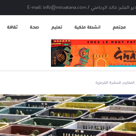
لد الرحامني / E-mail: info@mouatana.com
مجتمع
انشطة ملكية
تعليم
صحة
ثقافة