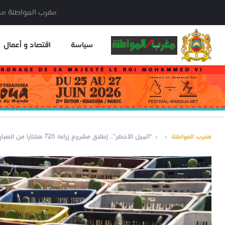
مغرب المواطنة مدير النشر: خا
سياسة
اقتصاد و أعمال
مغرب المواطنة
“الجيل الأخضر”.. إطلاق مشروع زراعة 720 هكتارا من الصبار المقاوم للحشرة القرمزية