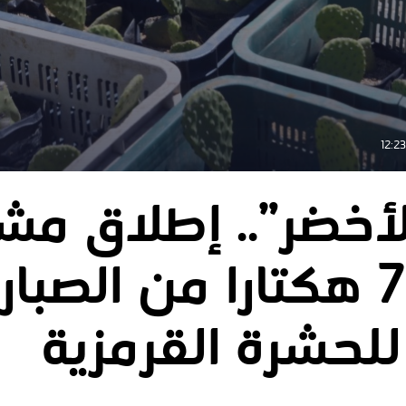
لأخضر”.. إطلاق مش
زراعة 720 هكتارا من الصبار
للحشرة القرمزية