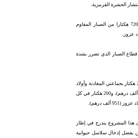
نتشار الحشرة القرمزية.
ويتضمن هذا المشروع الرائد، الذي يندرج في إطار استراتيجية “الجيل الأخضر 2020-2030″، زراعة 720 هكتارا من الصبار المقاوم
د عزوز.
 قطاع الصبار الذي تضرر بشدة
ويتضمن هذا المشروع، الذي رصد له غلاف مالي إجمالي يقدر ب 7 ملايين و270 ألف درهم، غرس 200 هكتار بجماعتي المعادنة وأولاد
عيسى (مليون و900 ألف درهم)، و200 هكتار في كل من جماعتي البراكسة وأولاد عيسى (مليون و900 ألف درهم)، و200 هكتار في كل
أن هذا المشروع يندرج في إطار
ن مدخول الفلاحين بفضل إدخال سلاسل حيوانية