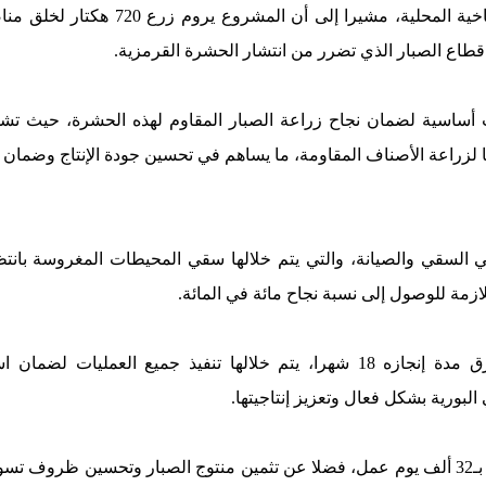
وزراعات تتلاءم والظروف المناخية المحلية
طاع الصبار الذي تضرر من انتشار الحشرة القرمزية.
ساسية لضمان نجاح زراعة الصبار المقاوم لهذه الحشرة، حيث تشمل 
لزراعة الأصناف المقاومة، ما يساهم في تحسين جودة الإنتاج وضمان تأقل
 في السقي والصيانة، والتي يتم خلالها سقي المحيطات المغروسة بان
للازمة للوصول إلى نسبة نجاح مائة في المائة.
ويسعى المشروع، الذي تستغرق مدة إنجازه 18 شهرا، يتم خلالها تنفيذ جميع ال
لبورية بشكل فعال وتعزيز إنتاجيتها.
كما يروم خلق فرص شغل تقدر بـ32 ألف يوم عمل، فضلا عن تثمين منتوج الصبار وتحسين 