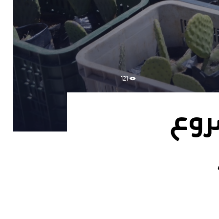
121
روع