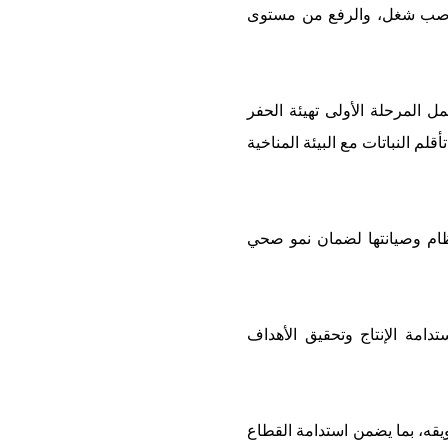
، مشيرا إلى أن المشروع يروم زرع 720 هكتار لخلق مناصب شغل، والرفع من مستوى
المرحلة الأولى تهيئة الحفر
م النباتات مع البيئة المناخية
تظام وصيانتها لضمان نمو صحي
عمليات لضمان استدامة الإنتاج وتحقيق الأهداف
ظروف تسويقه، بما يضمن استدامة القطاع