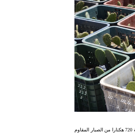
أعطيت بالجماعة القروية المعادنة، اليوم الخميس، انطلاقة مشروع زراعة 720 هكتارا من الصبار المقاوم