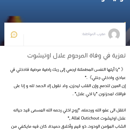
مغرب المواطنة
2024-11-15 11:05:18
مغرب المواطنة:
تعزية في وفاة المرحوم علال اوتيشوت
《 *يا أيتها النفس المطمئنة ارجعي إلى ربك راضية مرضية فادخلي في
عبادي وادخلي جنتي》.*
إن العين لتدمع وإن القلب ليحزن، ولا نقول إلا الحمد لله و إنا على
فراقك لمحزنون *يا اخي علال* .
انتقل الى عفو الله ورحمته، *زوج اختي رحمه الله المسمى قيد حياته
علال اوتيشوت Allal Outichout ,*
الشاب المؤمن الودود، ذو قيم وأخلاق حميدة، كان فيه مايكفي من