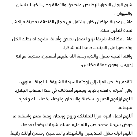
شيم الرجال الاحرار، الإخلاص والصدق والأمانة وحب الخير للانسان
والحيوان .
عاش بمدينة مراكش كان يشتغل في مجال الفندقة بمدينة مراكش
لمدة ثلاثين سنة.
عاش مكافحا، شريفا نزيها يعمل بصدق وأمانة، يشهد له بذلك الكل .
وقد صبرا على الابتلاء، حامدا لله شاكرا.
وافته المنية بمنزل والديه رحمة الله عليهم أجمعين، بمدينة مولاي
إدريس زرهون عمالة مكناس.
نتقدم بخالص العزاء إلى زوجته السيدة الشريفة للالوبنة العلوي .
والى أسرته و اهله وذويه وجميع أصدقائه في هذا المصاب الجلال،
اللهم ارزقهم الصبر والسكينة والايمان والرضاء بقضاء الله وقدره
سبحانه.
أللهم اجعل قبره، مزارا للملائكة وروح وريحان وجنة نعيم واسقيه من
حوض سيدنا محمد صلى الله عليه وسلم شربة لايضمأ بعدها .
اللهم انزله منازل الصديقين والشهداء والصالحين وحسن أولئك رفيقاً.