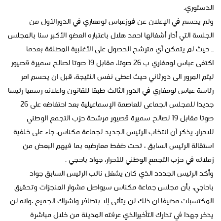
الدستوري.
ولم يحسم في الإعلان عن فوزعباس لومعاري في الدورالأول من
الجلسة التي أدار أشغالها احمد هلال باعتباره العضو الأكبر سنا بالمجلس
ـ حيث لم يتمكن أي مترشح الحصول على الأغلبية المطلقة بعدما
اكتفى عباس لومغاري ب 26 صوتا، مقابل 19 صوتا لصالح سميرة قصيور
ليتم المرور الى دورثاني حيث اعطى نفس النتيجة، قبل ان يحسم امر
رئاسة عباس لومغاري في الدور الثالث طبقا للقانون واعلانه رسميا رئيسا
جديدا للمجلس الجماعى للعاصمة الإسماعيلية بعد احتفاضه على 26
صوتا مقابل 19 لصالح سميرة قصيور مرشحة حزب التجمع الوطني
للاحرار. يذكر أن انتخاب الرئيس الجديد لجماعة مكناس، جاء على خلفية
استقالة الرئيس السابق ، تحت ضغط معارضيه بما فيهم البعض من
زملائه في حزب التجمع الوطني للأحرار، جواد باحجي .
وأكد الرئيس الجددد الذي كان يشغل نائب الرئيس السابق جواد
باحاجي، بأن مجلس جماعة مكناس سيواصل مشوار المنجزات وتحقيق
المكتسبات مضيفا ان ذلك لن يتأتى إلا بتطافر واشراك الجميع ،وانه لن
يدخر جهدا في تدارك التأخيرالذي عرفته المدينة من خلال مباشرة