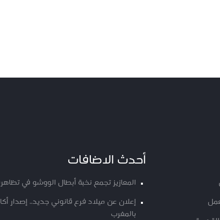
أحدث الاضافات
المعازيز تجمع نخبة أبطال الووشو في تظاهرة
عمل
إعلان عن ميلاد فرع قانوني جديد.. إصدار أ
بالمغرب