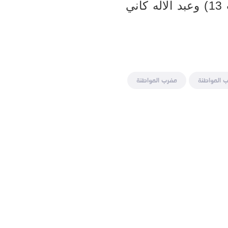
فضيتي العداءة فاطمة الزهراء الإدريسي في سباق 1500م لفئة (ت 13) وعبد الاله كاني
 المواطنة
مغرب المواطنة