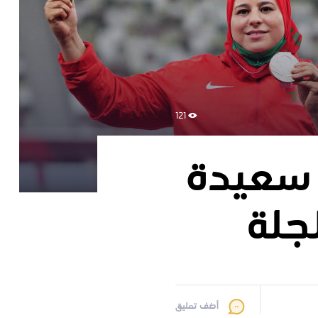
121
ة سعيدة
جلة
أضف تعليق