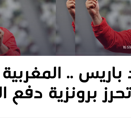
د باريس .. المغربي
رز برونزية دفع ال