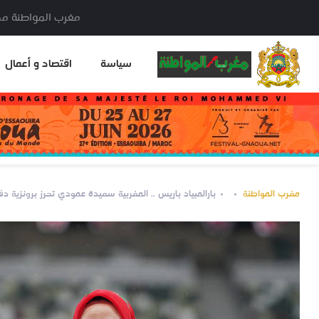
مغرب المواطنة مدير النشر: خا
سياسة
اقتصاد و أعمال
مغرب المواطنة
بارالمبياد باريس .. المغربية سعيدة عمودي تحرز برونزية دف