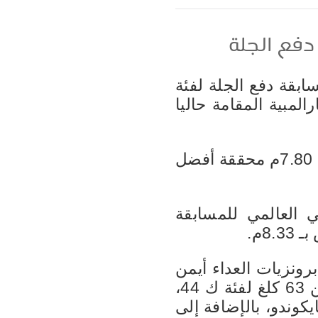
 دفع الجلة
سابقة دفع الجلة لفئة
رالمبية المقامة حاليا
ونالت عمودي هذه الميدالية عقب احتلالها المركز الثالث بعد تسجيلها 7.80م محققة أفضل
ي العالمي للمسابقة
لية السادسة للمغرب في بارالمبياد باريس 2024 بعد برونزيات العداء أيمن
الحداوي في سباق 100م لفئة ت 47، وأيوب أدويش في وزن أقل من 63 كلغ لفئة ك 44،
ياضة الباراتايكوندو، بالإضافة إلى