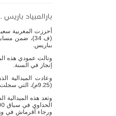
بارالمبياد باريس 
أحرزت المغربية سعيدة 
(ف 34)، ضمن مسا
بباريس.
إنجاز في السنة.
وعادت الميدالية الذ
(9.25م)، التي سجلت 9.14م، متقدمة على البولونية لوسينا كورنوبيس بـ 8.33م.