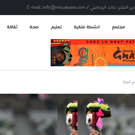
لد الرحامني / E-mail: info@mouatana.com
مجتمع
انشطة ملكية
تعليم
صحة
ثقافة
ع الجلة