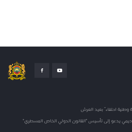
 وطنية احتفاءً بعيد العرش
كاديمي يدعو إلى تأسيس "القانون الدولي الخاص المسطري"