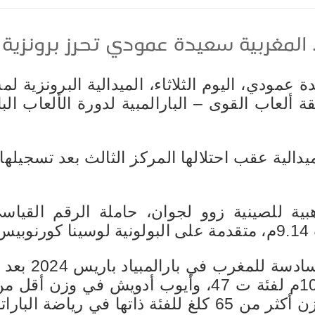
.. المغربية سعيدة عمودي تحرز برونزية
عمودي، اليوم الثلاثاء، الميدالية البرونزية لم
بقة ألعاب القوى – البارالمبية لدورة الألعاب البا
هبية للصينية زوو لجوان، حاملة الرقم القياس
وتعد هذه الميدا
ورجاء أقرماش في وزن أكثر من 65 كلغ للفئة ذاتها في ر