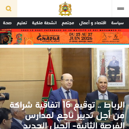
سياسة
اقتصاد و أعمال
مجتمع
انشطة ملكية
تعليم
صحة
الرباط .. توقيع 16 اتفاقية شراكة
من أجل تدبير ناجع لمدارس
الفرصة الثانية- الجيل الجديد