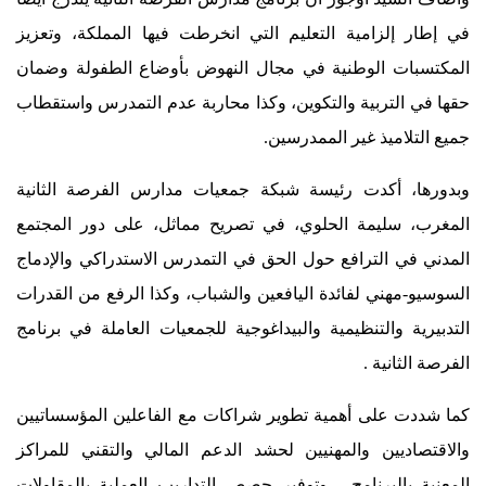
في إطار إلزامية التعليم التي انخرطت فيها المملكة، وتعزيز
المكتسبات الوطنية في مجال النهوض بأوضاع الطفولة وضمان
حقها في التربية والتكوين، وكذا محاربة عدم التمدرس واستقطاب
جميع التلاميذ غير الممدرسين.
وبدورها، أكدت رئيسة شبكة جمعيات مدارس الفرصة الثانية
المغرب، سليمة الحلوي، في تصريح مماثل، على دور المجتمع
المدني في الترافع حول الحق في التمدرس الاستدراكي والإدماج
السوسيو-مهني لفائدة اليافعين والشباب، وكذا الرفع من القدرات
التدبيرية والتنظيمية والبيداغوجية للجمعيات العاملة في برنامج
الفرصة الثانية .
كما شددت على أهمية تطوير شراكات مع الفاعلين المؤسساتيين
والاقتصاديين والمهنيين لحشد الدعم المالي والتقني للمراكز
المعنية بالبرنامج ، وتوفير حصص التداريب العملية بالمقاولات