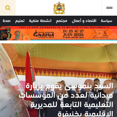
سياسة
اقتصاد و أعمال
مجتمع
انشطة ملكية
تعليم
صحة
السيد بنموسى يقوم بزيارة
ميدانية لعدد من المؤسسات
التعليمية التابعة للمديرية
الإقليمية بخنيفرة