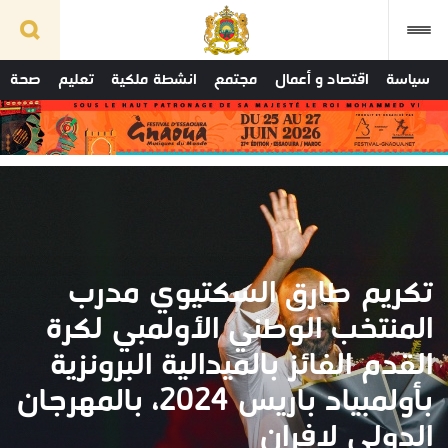
سياسة
اقتصاد و أعمال
مجتمع
انشطة ملكية
تعليم
صحة
تكريم طارق السكتيوي مدرب
المنتخب الوطني الأولمبي لكرة
القدم الفائز بالميدالية البرونزية
بأولمبياد باريس 2024، بالمهرجان
الدولي لإفران