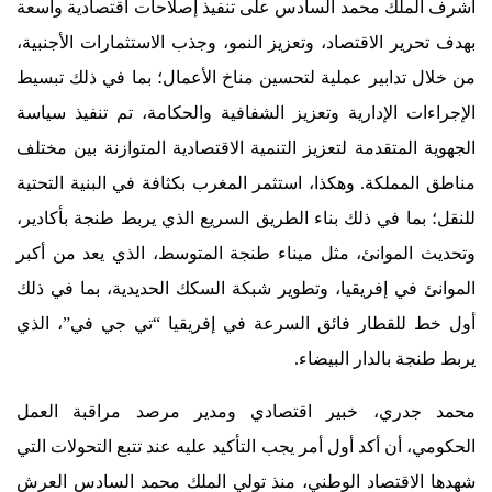
أشرف الملك محمد السادس على تنفيذ إصلاحات اقتصادية واسعة
بهدف تحرير الاقتصاد، وتعزيز النمو، وجذب الاستثمارات الأجنبية،
من خلال تدابير عملية لتحسين مناخ الأعمال؛ بما في ذلك تبسيط
الإجراءات الإدارية وتعزيز الشفافية والحكامة، تم تنفيذ سياسة
الجهوية المتقدمة لتعزيز التنمية الاقتصادية المتوازنة بين مختلف
مناطق المملكة. وهكذا، استثمر المغرب بكثافة في البنية التحتية
للنقل؛ بما في ذلك بناء الطريق السريع الذي يربط طنجة بأكادير،
وتحديث الموانئ، مثل ميناء طنجة المتوسط، الذي يعد من أكبر
الموانئ في إفريقيا، وتطوير شبكة السكك الحديدية، بما في ذلك
أول خط للقطار فائق السرعة في إفريقيا “تي جي في”، الذي
يربط طنجة بالدار البيضاء.
محمد جدري، خبير اقتصادي ومدير مرصد مراقبة العمل
الحكومي، أن أكد أول أمر يجب التأكيد عليه عند تتبع التحولات التي
شهدها الاقتصاد الوطني، منذ تولي الملك محمد السادس العرش