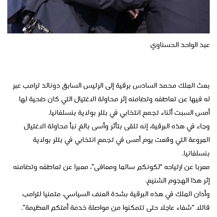
عبد الواحد الحسناوي
بعث الملك محمد السادس برقية إلى الرئيس السابق دونالد ترامب عبر
له فيها عن تعاطفه وتضامنه إثر محاولة الاغتيال التي كان ضحية لها
أمس السبت أثناء تجمع انتخابي في بتلر بولاية بنسلفانيا.
وجاء في هذه البرقية، إنه تلقى بتأثر وأسى بالغ نبأ محاولة الاغتيال
المروعة التي وقعت يوم أمس في تجمع انتخابي في بتلر بولاية
بنسلفانيا.
معربا عن ارتياحه “لكونكم سالما ومعافى”، معبرا عن تعاطفه وتضامنه
إثر هذا الهجوم الشنيع.
وأدان الملك في هذه البرقية بشدة العنف السياسي، متمنيا لترامب
قائلا “شفاء عاجلا حتى تتمكنوا من مواصلة خدمة أمتكم العظيمة”.