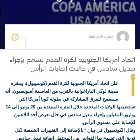
مغرب المواطنة
2024-05-23 08:49:02
مغرب المواطنة:
اتحاد أمريكا الجنوبية لكرة القدم يسمح بإجراء
تبديل سادس في حالات إصابات الرأس
أ
علن اتحاد أمريكا الجنوبية لكرة القدم (كونميبول)، ومقره
مدينة لوكي الباراغوانية بالقرب من العاصمة أسونسيون، أنه
سيسمح للفرق المشاركة في بطولة كوبا أمريكا التي
تستضيفها الولايات المتحدة خلال الفترة الممتدة من 20 يونيو إلى 14
يوليوز المقبلين بإجراء تبديل سادس في حال تعرض أحد اللاعبين
للإصابة على مستوى الرأس.
وقال الكونميبول في بيان “بالإضافة إلى التغييرات الخمسة لكل
فريق التي تسمح بها القوانين من المحتمل إضافة تبديل سادس