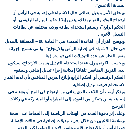
لحماية اللاعبين”.
ويتعلق الأمر بتبديل إضافي حال الاشتباه في إصابة في الرأس أو
ارتجاج المخ، وللقيام بذلك، يتعين إبلاغ حكم المباراة الرئيسي، أو
الحكم الرابع”، وسيتم استخدام بطاقة وردية مختلفة عن بطاقات
التبديل الأخرى.
ويوضح القرار أن القاعدة الجديدة هي “المادة 96 – المتعلقة بالتبديل
في حال الاشتباه في إصابة الرأس والارتجاج”، والتي تسمح بإجرائه
بغض النظر عن عدد التبديلات التي تم إجراؤها.
وبحسب الكونميبول، فعند استخدام التبديل بسبب الارتجاج، سيكون
لدى الفريق المنافس تلقائيًا إمكانية إجراء تبديل إضافي وسيقوم
الحكم الرئيسي أو الحكم الرابع بإبلاغ الفريق المنافس بأن لديه الخيار
لاستخدام فرصة تبديل إضافية.
ويذكر أيضا، أن اللاعب الذي يعاني من ارتجاج في المخ أو يشتبه في
إصابته به لن يتمكن من العودة إلى المباراة أو المشاركة في ركلات
الترجيح.
وعلى إثر دعوة العديد من الهيئات الرياضية إلى الحفاظ على صحة
وسلامة اللاعبين من خلال إجراء تبديلات إضافية في حالات الإصابة
في الرأس أو بالارتجاج، قام مجلس الاتحاد الدولي لكرة القدم