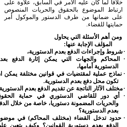
خلافا لما كان عليه الأمر في السابق، علاوة على
ارتباط الموضوع بالحقوق والحريات المنصوص
على ضمانها من طرف الدستور والموكول أمر
حمايتها للقضاء.
ومن أهم الأسئلة التي يحاول
المؤلف الإجابة عنها:
·
شروط وإجراءات الدفع بعدم الدستورية،
·
المحاكم والجهات التي يمكن إثارة الدفع بعد
الدستورية أمامها،
·
نماذج عملية لمقتضيات في قوانين مختلفة يمكن ا
تكون محل دفع بعدم الدستورية.
·
مختلف الآثار الناتجة عن تقديم الدفع بعدم الدستورية.
·
أي دور للقاضي الدستوري في حماية الحقو
والحريات المضمونة دستوريا، خاصة من خلال الدف
بعدم الدستورية؟
·
حدود تدخل القضاء
(مختلف المحاكم)
في موضوع
الدفع بعدم دستورية القوانين؟ وكيف يتعين علي