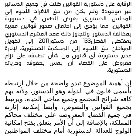
الرقابة على دستورية القوانين ظلت في جميع الدساتير
غير موجودة ولم يكن من حق الأفراد اللجوء إلى
المجلس الدستوري بغرض الطعن في دستورية
القوانين، مما يؤدي إلى احتمال صدور قوانين معيبة
بمخالفة الدستور.
ولتجاوز ذلك عمد المشرع الدستوري
بمقتضى الفصل133 من دستور2011 إلى تخويل
المواطن حق اللجوء إلى المحكمة الدستورية، لإثارة
عدم دستورية أي قانون من شأن تطبيقه على نزاع
معروض على القضاء أن يمس بحقوقه وحرياته
الدستورية.
إن أهمية الموضوع تبدو واضحة من خلال ارتباطه
بأسمى قانون في الدولة وهو الدستور، ولأنه يهم
كافة شرائح المجتمع وجميع مناحي الحياة، ويرتبط
بجميع القوانين والنصوص، وأيضا إمكانية إثارته
في جميع القضايا المعروضة على مختلف محاكم
المملكة، بالإضافة إلى أن الأمر يتعلق بفتح إمكانية
الولوج للعدالة الدستورية أمام مختلف المواطنين