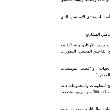
ساسا، بمنتدى الاستثمار، الذي
.
املي المشاريع
ات وشجر الأركان، وبشراكة مع
 الفاعلين المعنيين، التطورات
اب، تشمل “قطب الجهات”، و “قطب المؤسسات
”.
لفلاحية
هم مكونات المعرض، فضاء تبلغ مساحته 3000 متر مربع، يتيح للتعاونيات والمجموعات ذات
النفع الاقتصادي، تسويق وتثمين منتوجاتهم من التمور، فيما يمتد “قطب المنتوجات المجالية” على مساحة 300 متر مربع، مخصصة
ية، والنباتات، ومعدات الري،