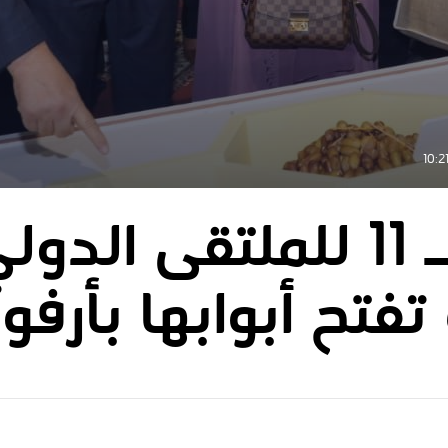
الدورة الـ 11 للملتقى ال
تفتح أبوابها بأرفو