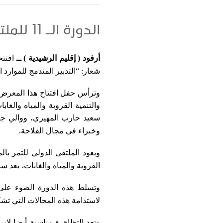
الدورة الـ 11 للملتقى الدولي للتمر بالمغرب تفتح أبوابها بأرفود
أرفود ( إقليم الرشيدية ) ــ
افتتح
شعار: “التدبير المندمج للموارد
وترأس حفل افتتاح هذا المعرض،
والتنمية القروية والمياه والغ
سعيد حارب المهيري، ووالي جه
.
وخبراء في مجال الفلاحة
ويعود الملتقى الدولي للتمر با
القروية والمياه والغابات، بعد س
وتسلط هذه الدورة الضوء على ا
لاستدامة هذه المجالات التي تش
وتعد التظاهرة مناسبة أيضا لإبر