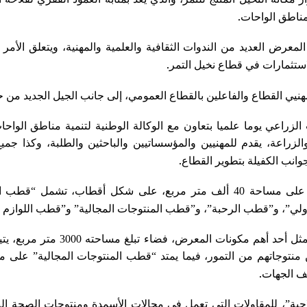
.
لمناطق الواحات
عرض العديد من الندوات الثقافية والعلمية والمهنية، ويتعلق الأمر أ
.
استثمارات في قطاع نخيل التمر
يي القطاع والفاعلين بالقطاع العمومي، إلى جانب الجيل الجديد من ح
لزراعي يوما علميا بتعاون مع الوكالة الوطنية لتنمية مناطق الواح
الزراعة، يقدم للمهنيين والمؤسساتيين والباحثين والطلبة، وكذا جميع
.
جوانب الكفيلة بتطوير القطاع
وينظم هذا الملتقى، الذي يمتد على مساحة 40 ألف متر مربع، على شكل أقط
ولي”، و”قطب الرحبة”، و”قطب المنتوجات المجالية” و”قطب اللوازم ا
ويشغل “قطب الرحبة”، الذي يمثل أحد أ
.
ف الجهات
ة”، للمقاولات التي تعمل في مجالات الأسمدة ومنتوجات الصحة النبات