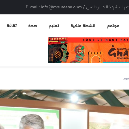
لد الرحامني / E-mail: info@mouatana.com
مجتمع
انشطة ملكية
تعليم
صحة
ثقافة