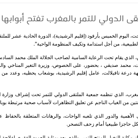
ت، اليوم الخميس بأرفود (إقليم الرشيدية)، الدورة الحادية عشر للمل
”.
 الطبيعية، من أجل استدامة وتكيف المنظومة الواحية
 الذي يقام تحت الرعاية السامية لصاحب الجلالة الملك محمد السادس،
ابات، محمد صديقي ، بحضور، على الخصوص، وزيرة التغير المناخي والبي
ة درعة تافيلالت، عامل إقليم الرشيدية، بوشعاب يحظيه، وعدد من 
لمغرب، الذي تنظمه جمعية الملتقى الدولي للتمر تحت إشراف وزارة ال
نتين من الغياب الناجم عن تعليق التظاهرات لأسباب صحية مرتبطة بوباء “
لأهمية والدور الذي تلعبه الواحات، والرهانات المتعلقة بالحفاظ عل
.
كل حاجزا طبيعيا أمام زحف التصحر
از مكانة النخيل المنتج للتمر، والذي يعد بمثابة العمود الفقري لفلاحة