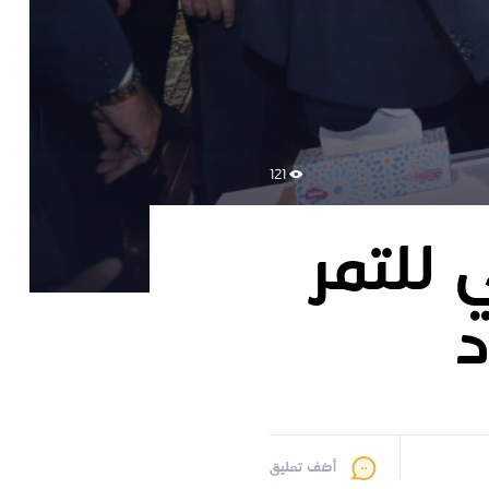
121
دولي للتمر
د
أضف تعليق