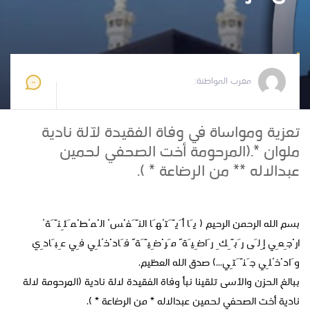
مغرب المواطنة
2022-02-03 15:02:36
مغرب المواطنة:
تعزية ومواساة في وفاة الفقيدة لآلة نادية
ملوان *.(المرحومة أخت الصحفي لحمين
عبدالاله ** من الرضاعة * ).
بسم الله الرحمن الرحيم ( يَا أَيَّتُهَا النَّفْسُ الْمُطْمَئِنَّةُ
ارْجِعِي إِلَى رَبِّكِ رَاضِيَةً مَرْضِيَّةً فَادْخُلِي فِي عِبَادِي
وَادْخُلِي جَنَّتِي...) صدق الله العظيم.
ببالغ الحزن والأسى تلقينا نبأ وفاة الفقيدة لالة نادية (المرحومة لالة
نادية أخت الصحفي لحمين عبدالاله * من الرضاعة * ).