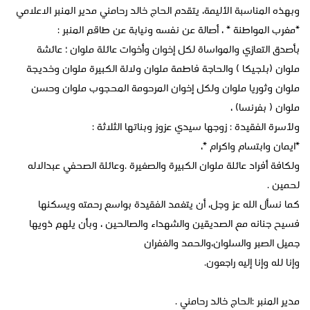
وبهذه المناسبة الأليمة، يتقدم الحاج خالد رحامني مدير المنبر الاعلامي
*مغرب المواطنة * ، أصالة عن نفسه ونيابة عن طاقم المنبر :
بأصدق التعازي والمواساة لكل إخوان وأخوات عائلة ملوان ؛ عائشة
ملوان (بلجيكا ) والحاجة فاطمة ملوان ولالة الكبيرة ملوان وخديجة
ملوان وثوريا ملوان ولكل إخوان المرحومة المحجوب ملوان وحسن
ملوان ( بفرنسا) ،
ولأسرة الفقيدة : زوجها سيدي عزوز وبناتها الثلاثة :
*ايمان وابتسام واكرام *،
ولكافة أفراد عائلة ملوان الكبيرة والصغيرة .وعائلة الصحفي عبدالاله
لحمين .
كما نسأل الله عز وجل، أن يتغمد الفقيدة بواسع رحمته ويسكنها
فسيح جنانه مع الصديقين والشهداء والصالحين ، وبأن يلهم ذويها
جميل الصبر والسلوان،والحمد والغفران
وإنا لله وإنا إليه راجعون.
مدير المنبر :الحاج خالد رحامني .