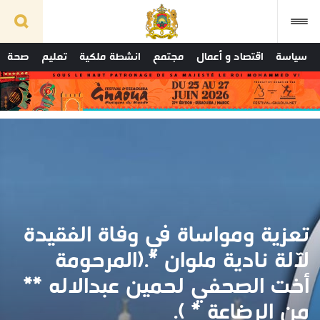
سياسة
اقتصاد و أعمال
مجتمع
انشطة ملكية
تعليم
صحة
تعزية ومواساة في وفاة الفقيدة
لآلة نادية ملوان *.(المرحومة
أخت الصحفي لحمين عبدالاله **
من الرضاعة * ).