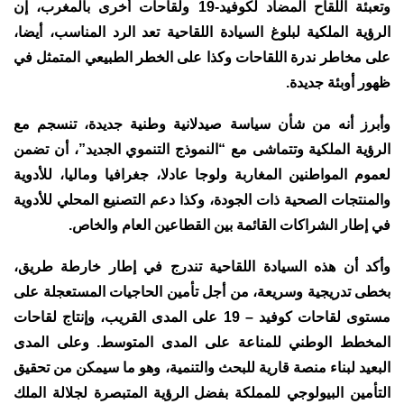
وتعبئة اللقاح المضاد لكوفيد-19 ولقاحات أخرى بالمغرب، إن
الرؤية الملكية لبلوغ السيادة اللقاحية تعد الرد المناسب، أيضا،
على مخاطر ندرة اللقاحات وكذا على الخطر الطبيعي المتمثل في
ظهور أوبئة جديدة.
وأبرز أنه من شأن سياسة صيدلانية وطنية جديدة، تنسجم مع
الرؤية الملكية وتتماشى مع “النموذج التنموي الجديد”، أن تضمن
لعموم المواطنين المغاربة ولوجا عادلا، جغرافيا وماليا، للأدوية
والمنتجات الصحية ذات الجودة، وكذا دعم التصنيع المحلي للأدوية
في إطار الشراكات القائمة بين القطاعين العام والخاص.
وأكد أن هذه السيادة اللقاحية تندرج في إطار خارطة طريق،
بخطى تدريجية وسريعة، من أجل تأمين الحاجيات المستعجلة على
مستوى لقاحات كوفيد – 19 على المدى القريب، وإنتاج لقاحات
المخطط الوطني للمناعة على المدى المتوسط. وعلى المدى
البعيد لبناء منصة قارية للبحث والتنمية، وهو ما سيمكن من تحقيق
التأمين البيولوجي للمملكة بفضل الرؤية المتبصرة لجلالة الملك