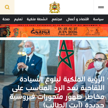
سياسة
اقتصاد و أعمال
مجتمع
انشطة ملكية
تعليم
صحة
الرؤية الملكية لبلوغ السيادة
اللقاحية تعد الرد المناسب على
مخاطر ظهور متحورات فيروسية
جديدة (آيت الطالب)