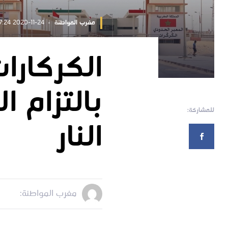
مغرب المواطنة
2020-11-24 08:07:24
الكركارا
بالتزام 
للمشاركة:
النار
مغرب المواطنة: