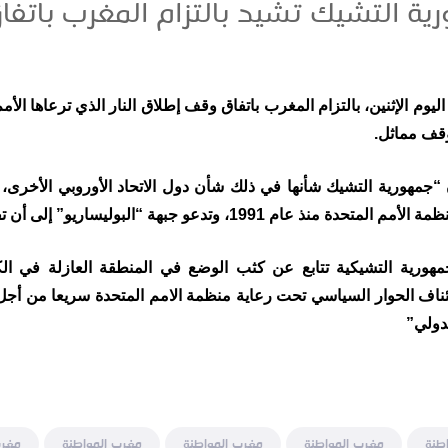
ورية التشيك تشيد بالتزام المغرب بات
وقف مماثل.
ن “جمهورية التشيك شأنها في ذلك شأن دول الاتحاد الأوروبي الأخرى، 
1، وتدعو جبهة “البوليساريو” إلى أن تفعل الشيء نفسه”.
جمهورية التشيكية تتابع عن كثب الوضع في المنطقة العازلة في الك
تئناف الحوار السياسي تحت رعاية منظمة الامم المتحدة سريعا من أجل
لدولي”
طنة
مغرب المواطنة
مغرب المواطنة
مغرب المواطنة
مغرب