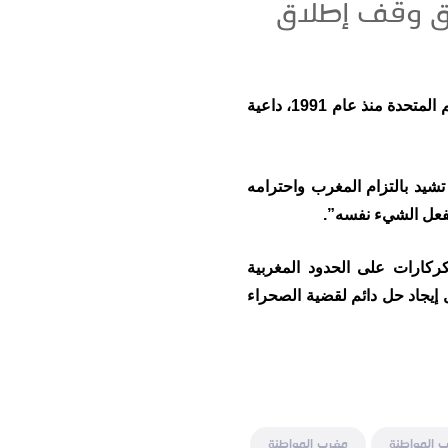
فاق وقف إطلاق
أشادت جمهورية التشيك، اليوم الإثنين، بالتزام المغرب باتفاق وقف إطلاق النار الذي ترعاها الأمم المتحدة منذ عام 1991، داعية
تشيد بالتزام المغرب واحترامه
ركارات على الحدود المغربية
 إيجاد حل دائم لقضية الصحراء
 المواطنة
مغرب المواطنة