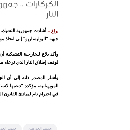
الكركارات .. جمه
النار
براغ –
جبهة “البوليساريو” إلى اتخاذ م
وأكد بلاغ للخارجية التشيكية أ
لوقف إطلاق النار الذي ترعاه منظمة الأمم المتحدة منذ عام 991
وأشار المصدر ذاته إلى أن ال
الموريتانية، مؤكدة “دعمها لاس
في احترام تام لمبادئ القانون ا
مغرب المواطنة
مغرب الموا