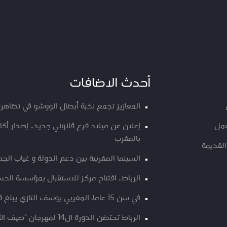
أحدث الاضافات
المعازيز تجمع نخبة أبطال الووشو في تظاهرة
عمل
إعلان عن ميلاد فرع قانوني جديد.. إصدار أ
بالمغرب
القديمة
السينما المغربية بين دعم الدولة و غياب الج
الرباط.. افتتاح مركز للاستقبال بمؤسسة الحسن
في سن 15 عاما، المغربي يوسف التازي يبلغ قمة “كانغ ياتسي 2”
الرباط تحتضن الدورة ال14 لمهرجان "صيف الأوداية" من 9 الى 12 غشت الجاري