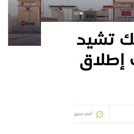
121
يك تشيد
 إطلاق
أضف تعليق