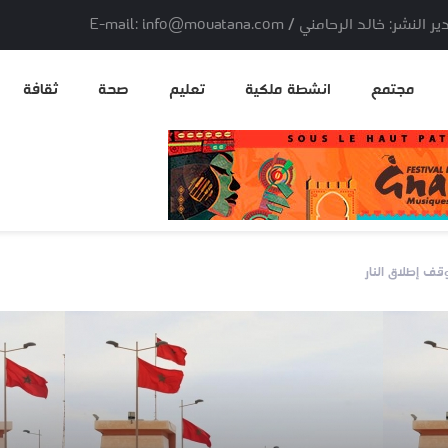
لد الرحامني / E-mail: info@mouatana.com
مجتمع
انشطة ملكية
تعليم
صحة
ثقافة
وقف إطلاق النار