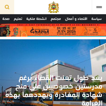
سياسة
اقتصاد و أعمال
مجتمع
انشطة ملكية
تعليم
صحة
بعد طول تعنت القضاء يرغم
مدرستين خصوصيين على منح
شهادة المغادرة ويهددهما بهذه
الغرامة