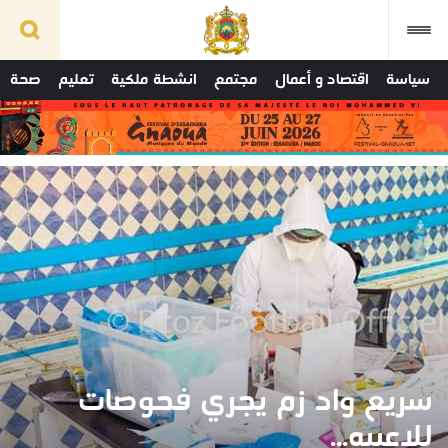
سياسة
اقتصاد و أعمال
مجتمع
انشطة ملكية
تعليم
صحة
سريع واد زم يجري فحوصات
للاعبيه...