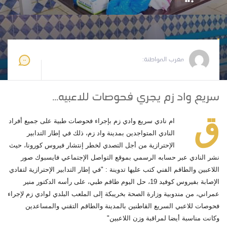
مغرب المواطنة
2020-06-13 11:03:22
مغرب المواطنة:
سريع واد زم يجري فحوصات للاعبيه...
ق
ام نادي سريع وادي زم بإجراء فحوصات طبية على جميع أفراد
النادي المتواجدين بمدينة واد زم، ذلك في إطار التدابير
الإحترازية من أجل التصدي لخطر إنتشار فيروس كورونا، حيث
نشر النادي عبر حسابه الرسمي بموقع التواصل الإجتماعي فايسبوك صور
اللاعبين والطاقم الفني كتب عليها تدوينة : "في إطار التدابير الإحترازية لتفادي
الإصابة بفيروس كوفيد 19، حل اليوم طاقم طبي، على رأسه الدكتور منير
عمراني، من مندوبية وزارة الصحة بخريبكة إلى الملعب البلدي لوادي زم لإجراء
فحوصات للاعبي السريع القاطنين بالمدينة والطاقم التقني والمساعدين
وكانت مناسبة أيضا لمراقبة وزن اللاعبين"